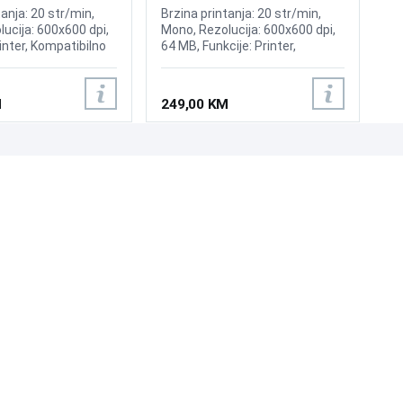
tanja: 20 str/min,
Brzina printanja: 20 str/min,
ucija: 600x600 dpi,
Mono, Rezolucija: 600x600 dpi,
rinter, Kompatibilno
64 MB, Funkcije: Printer,
(975 str)
Kompatibilno sa HP toner 150A
Black
M
249,00 KM
UNI-EXPERT D.O.O.
Adresa: Branislava Nušića 162, Sarajevo, 71000, BiH
Kontakt: 033 873 872
Email: prodaja@ue.ba
ID: 4245018500008
PDV: 245018500008