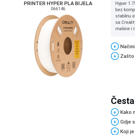
PRINTER HYPER PLA BIJELA
Hyper 1.7
066146
bez kompr
stabilnu e
sa Crealit
mašine i 
+
Načini
+
Zašto
Česta
+
Kako m
+
Gdje s
+
Koji j