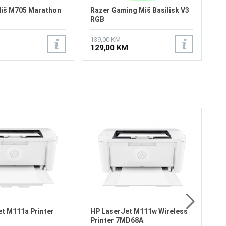
Miš M705 Marathon
Razer Gaming Miš Basilisk V3
RGB
139,00 KM
129,00 KM
HP
Pr
Br
Mo
dp
Sk
to
2
t M111a Printer
HP LaserJet M111w Wireless
Printer 7MD68A