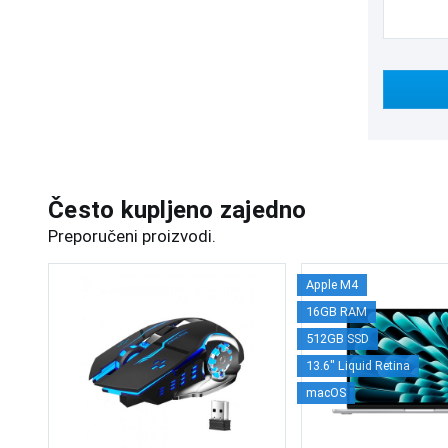
Često kupljeno zajedno
Preporučeni proizvodi.
Apple M4
16GB RAM
512GB SSD
13.6" Liquid Retina
macOS