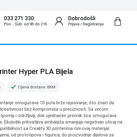
033 271 330
Dobrodošli
Pon. - Sub. od 9h do 21h
Prijava
/
Registracija
rinter Hyper PLA Bijela
o
Cijena dostave: 8KM
intanje omogućava 10 puta brže ispisivanje, što znači da
u kreativnost bez kompromisa u preciznosti. Sa većom
tporniji i izdržljiviji, dok ujednačen prečnik žice omogućava
pis. Ekološki prihvatljiva ambalaža smanjuje negativan uticaj na
atibilnost sa Creality 3D printerima čini ovaj materijal
ena, od prototipova i figurica, do proizvodnje dijelova za