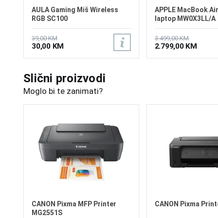
AULA Gaming Miš Wireless
APPLE MacBook Air
RGB SC100
laptop MW0X3LL/A
39,00 KM
3.499,00 KM
30,00 KM
2.799,00 KM
Slični proizvodi
Moglo bi te zanimati?
CANON Pixma MFP Printer
CANON Pixma Print
MG2551S