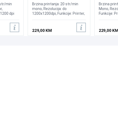
 str/min
Brzina printanja: 20 str/min
Brzina prin
r,
mono, Rezolucija: do
Mono, Rezol
x1200 dpi
1200x1200dpi, Funkcije: Printer,
Funkcije: P
Mjesečni ciklus 15.000 str,
sa HP 150A 
Podržava Google CloudPrint,
Apple AirPrint.
229,00 KM
229,00 K
PODRŠKA
PRATI NAS
Česta pitanja?
Reklamacije i povrati
Servis