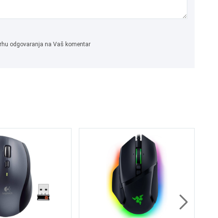
 svrhu odgovaranja na Vaš komentar
Lo
Gr
85
7