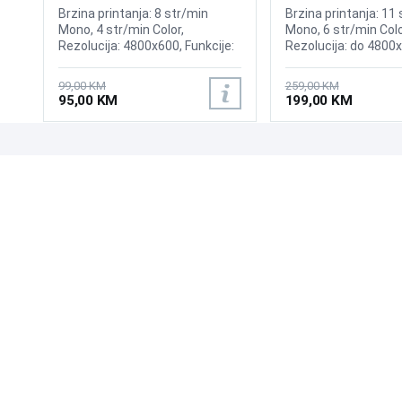
Brzina printanja: 8 str/min
Brzina printanja: 11
Mono, 4 str/min Color,
Mono, 6 str/min Colo
Rezolucija: 4800x600, Funkcije:
Rezolucija: do 4800
Printer, Kompatibilno sa CANON
tinta PG-545, CL-546
99,00 KM
259,00 KM
95,00 KM
199,00 KM
UPOZNAJTE NAS
POSLOVANJE
O nama
Uslovi poslovanja
Prodajna mjesta
Načini plaćanja
Kontaktirajte nas
Sigurnost plaćanja
Zašto kupiti od nas?
Načini dostave
NAČINI PLAĆANJA