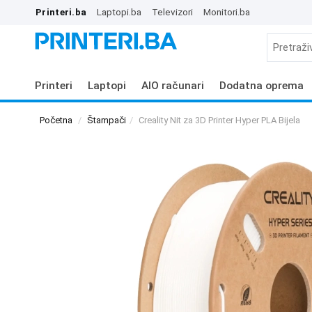
Printeri.ba
Laptopi.ba
Televizori
Monitori.ba
Printeri
Laptopi
AIO računari
Dodatna oprema
Početna
Štampači
Creality Nit za 3D Printer Hyper PLA Bijela