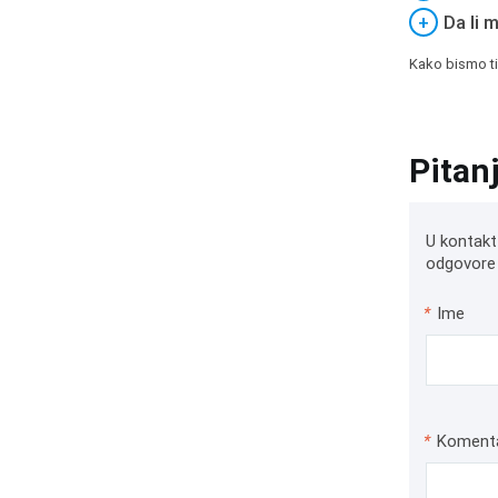
+
Da li 
Kako bismo ti
Pitan
U kontakt
odgovore 
*
Ime
*
Koment