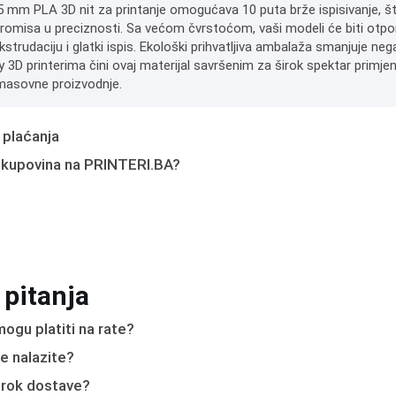
5 mm PLA 3D nit za printanje omogućava 10 puta brže ispisivanje, št
omisa u preciznosti. Sa većom čvrstoćom, vaši modeli će biti otpornij
kstrudaciju i glatki ispis. Ekološki prihvatljiva ambalaža smanjuje ne
y 3D printerima čini ovaj materijal savršenim za širok spektar primjen
masovne proizvodnje.
 plaćanja
 kupovina na PRINTERI.BA?
 pitanja
ogu platiti na rate?
e nalazite?
e rok dostave?