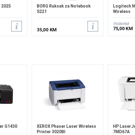
 2025
BORG Ruksak za Notebook
Logitech 
S221
Wireless
79,00 KM
75,00 KM
35,00 KM
er G1430
XEROX Phaser Laser Wireless
HP LaserJe
Printer 3020BI
7MD67A