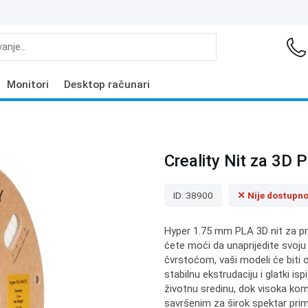
Monitori
Desktop računari
Creality Nit za 3D P
ID: 38900
✕ Nije dostupn
Hyper 1.75 mm PLA 3D nit za pr
ćete moći da unaprijedite svoj
čvrstoćom, vaši modeli će biti o
stabilnu ekstrudaciju i glatki is
životnu sredinu, dok visoka komp
savršenim za širok spektar primj