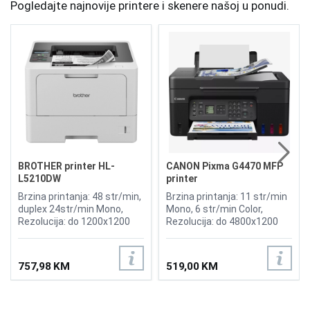
Pogledajte najnovije printere i skenere našoj u ponudi.
BROTHER printer HL-
CANON Pixma G4470 MFP
L5210DW
printer
Brzina printanja: 48 str/min,
Brzina printanja: 11 str/min
duplex 24str/min Mono,
Mono, 6 str/min Color,
Rezolucija: do 1200x1200
Rezolucija: do 4800x1200
dpi, Funkcije: Printer
dpi, Funkcije: Printer, Kopir,
Skener, Kompatibilno sa
CANON tinta GI-41BK BLACK,
757,98 KM
519,00 KM
GI-41C CYAN, GI-41M
MAGENTA, GI-41Y YELLOW