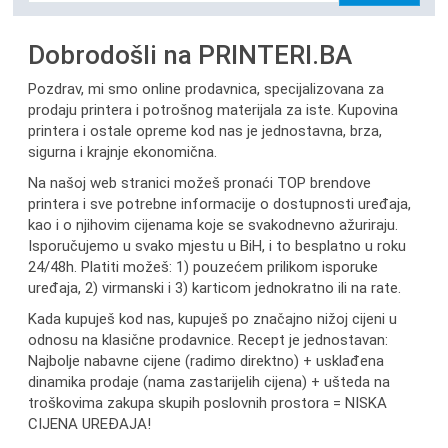
Dobrodošli na PRINTERI.BA
Pozdrav, mi smo online prodavnica, specijalizovana za
prodaju printera i potrošnog materijala za iste. Kupovina
printera i ostale opreme kod nas je jednostavna, brza,
sigurna i krajnje ekonomična.
Na našoj web stranici možeš pronaći TOP brendove
printera i sve potrebne informacije o dostupnosti uređaja,
kao i o njihovim cijenama koje se svakodnevno ažuriraju.
Isporučujemo u svako mjestu u BiH, i to besplatno u roku
24/48h. Platiti možeš: 1) pouzećem prilikom isporuke
uređaja, 2) virmanski i 3) karticom jednokratno ili na rate.
Kada kupuješ kod nas, kupuješ po značajno nižoj cijeni u
odnosu na klasične prodavnice. Recept je jednostavan:
Najbolje nabavne cijene (radimo direktno) + usklađena
dinamika prodaje (nama zastarijelih cijena) + ušteda na
troškovima zakupa skupih poslovnih prostora = NISKA
CIJENA UREĐAJA!