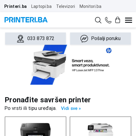
Printeri.ba
Laptopi.ba
Televizori
Monitori.ba
033 873 872
Pošalji poruku
Pronađite savršen printer
Po vrsti ili tipu uređaja.
Vidi sve »