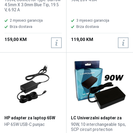
4.5mm X 3.0mm Blue Tip, 19.5
V, 6.92 A
2 mjeseci garancija
3 mjeseci garancija
Brza dostava
Brza dostava
159,00 KM
119,00 KM
HP adapter za laptop 65W
LC Univerzalni adapter za
1P3K6AA Type-C
laptope LC-NB-PRO-90 90W
HP 65W USB-C punjac
90W, 10 interchangeable tips,
SCP circuit protection