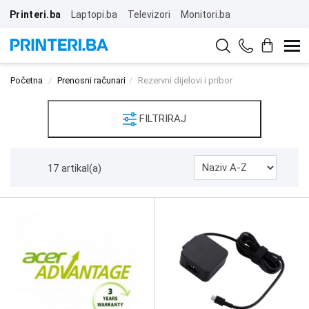
Printeri.ba
Laptopi.ba
Televizori
Monitori.ba
Početna
Prenosni računari
Rezervni dijelovi i pribor
FILTRIRAJ
17 artikal(a)