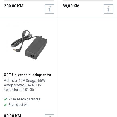
209,00 KM
89,00 KM
XRT Univerzalni adapter za
laptope 65W XRT65-190-
Voltaža: 19V Snaga: 65W
3420NA
Ameparaža: 3.42A. Tip
konektora: 4.01.35.
PRENAPONSKA ZAŠTITA,
KABL : 1.2M,DC KABL:1.5m
24 mjeseca garancija
Brza dostava
89,00 KM