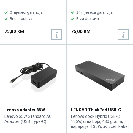
0 mjeseci garancija
24 mjeseca garancija
Brza dostava
Brza dostava
73,00 KM
75,00 KM
Lenovo adapter 65W
LENOVO ThinkPad USB-C
GX20P92529 Type-C
Dock 40AF0135EU
Lenovo 65W Standard AC
Lenovo dock Hybrid USB-C
Adapter (USB Type-C)
135W, crna boja, 480 grama,
napajanje: 135W, uključen kabel
1m USB-C to USB-A, 1xAudio