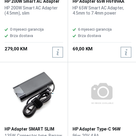
HP 200W Smart AC Adapter
HP Adapter 65W H6Y89AA
HP 200W Smart AC Adapter
HP 65W Smart AC Adapter,
(4.5mm), slim
4.5mm to 7.4mm power
0 mjeseci garancija
6 mjeseci garancija
Brza dostava
Brza dostava
279,00 KM
69,00 KM
HP Adapter SMART SLIM
HP Adapter Type-C 96W
135W
135W, Connector type: Barrow
96w, 20V 4.8A