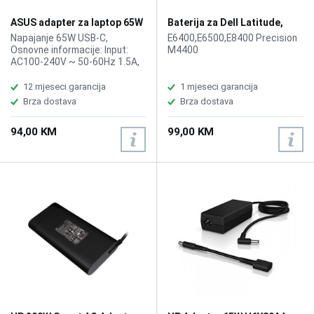
ASUS adapter za laptop 65W
Baterija za Dell Latitude,
90XB04EN-MPW120 Type-C
E6400,E6500,E8400
Napajanje 65W USB-C,
E6400,E6500,E8400 Precision
Precision M4400
Osnovne informacije: Input:
M4400
AC100-240V ~ 50-60Hz 1.5A,
Output: DC 5.0V / 3.0A, DC
9.0V / 3.0A, DC 15.0V / 3.0A,
12 mjeseci garancija
1 mjeseci garancija
DC 20.0V / 3.25A
Brza dostava
Brza dostava
94,00 KM
99,00 KM