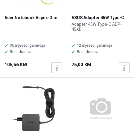
Acer Notebook Aspire One
ASUS Adapter 45W Type-C
produžnje garancije na 3
.
Adapter 45W Type-C ADP-
godine
45XE
36 mjeseci garancija
12 mjeseci garancija
Brza dostava
Brza dostava
105,56 KM
75,00 KM