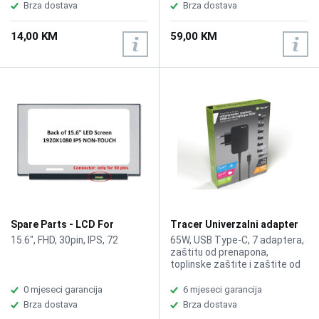
Coating, Lock with 2 Keys,
Universal notebook power
Brza dostava
Brza dostava
Cable length: ca. 1.50 m
adapter with 9 changeable
tips for different computer
14,00 KM
59,00 KM
models, Reliable replacement
or secondary power adapter in
home or office, Built-in
overcurrent, overvoltage,
overtemperature and short-
circuit protection
Spare Parts - LCD For
Tracer Univerzalni adapter
Laptop 15.6"
za laptope 7u1 USB-C 65W
15.6", FHD, 30pin, IPS, 72
65W, USB Type-C, 7 adaptera,
zaštitu od prenapona,
toplinske zaštite i zaštite od
kratkog spoja
0 mjeseci garancija
6 mjeseci garancija
Brza dostava
Brza dostava