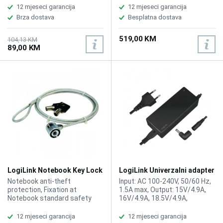
In/Out, 2xDisplay Port, 2xHDMI,
12 mjeseci garancija
12 mjeseci garancija
1xRJ45, 2xUSB 2.0, 3xUSB 3.1,
Brza dostava
Besplatna dostava
1xUSB Type-C
519,00 KM
104,13 KM
89,00 KM
LogiLink Notebook Key Lock
LogiLink Univerzalni adapter
NBS003
za laptope 90W PA0215
Notebook anti-theft
Input: AC 100-240V, 50/60 Hz,
protection, Fixation at
1.5A max, Output: 15V/4.9A,
Notebook standard safety
16V/4.9A, 18.5V/4.9A,
slash, Rugged steel cable,
19V/4.7A, 19.5V/4.6A,
metal lock, Protective PVC
20V/4.5A, 90W max, 90W
12 mjeseci garancija
12 mjeseci garancija