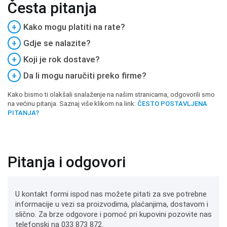
Česta pitanja
+
Kako mogu platiti na rate?
+
Gdje se nalazite?
+
Koji je rok dostave?
+
Da li mogu naručiti preko firme?
Kako bismo ti olakšali snalaženje na našim stranicama, odgovorili smo
na većinu pitanja. Saznaj više klikom na link:
ČESTO POSTAVLJENA
PITANJA?
Pitanja i odgovori
U kontakt formi ispod nas možete pitati za sve potrebne
informacije u vezi sa proizvodima, plaćanjima, dostavom i
slično. Za brze odgovore i pomoć pri kupovini pozovite nas
telefonski na 033 873 872.