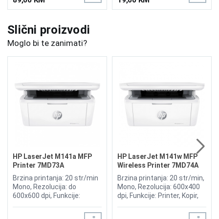
Slični proizvodi
Moglo bi te zanimati?
HP LaserJet M141a MFP
HP LaserJet M141w MFP
Printer 7MD73A
Wireless Printer 7MD74A
Brzina printanja: 20 str/min
Brzina printanja: 20 str/min,
Mono, Rezolucija: do
Mono, Rezolucija: 600x400
600x600 dpi, Funkcije:
dpi, Funkcije: Printer, Kopir,
Printer, Kopir, Skener,
Skener, Kompatibilno sa
Kompatibilno sa HP toner
toner 150A W1500A, BLACK