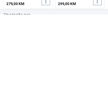
150A W1500A, BLACK
279,00 KM
299,00 KM
Upoznajte nas
Poslovanje
Podrška
NAČINI PLAĆANJA
Copyright 1999.-2026. UNI-EXPERT d.o.o. Sva prava zadržana