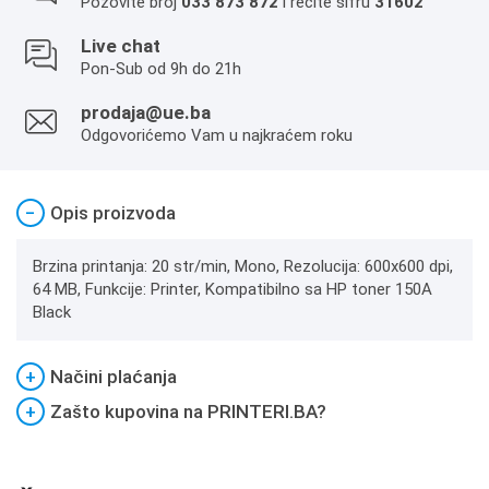
Pozovite broj
033 873 872
i recite šifru
31602
Live chat
Pon-Sub od 9h do 21h
prodaja@ue.ba
Odgovorićemo Vam u najkraćem roku
−
Opis proizvoda
Brzina printanja: 20 str/min, Mono, Rezolucija: 600x600 dpi,
64 MB, Funkcije: Printer, Kompatibilno sa HP toner 150A
Black
+
Načini plaćanja
+
Zašto kupovina na PRINTERI.BA?