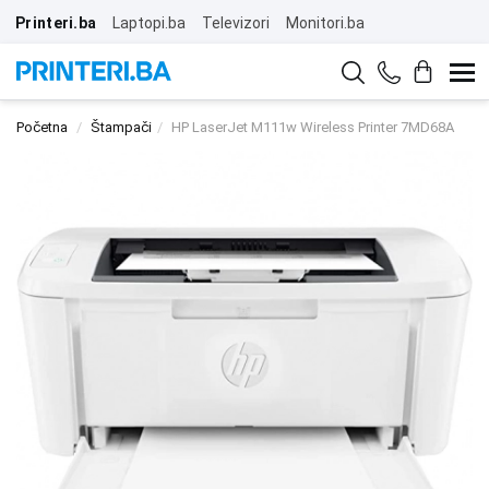
Printeri.ba
Laptopi.ba
Televizori
Monitori.ba
Početna
Štampači
HP LaserJet M111w Wireless Printer 7MD68A