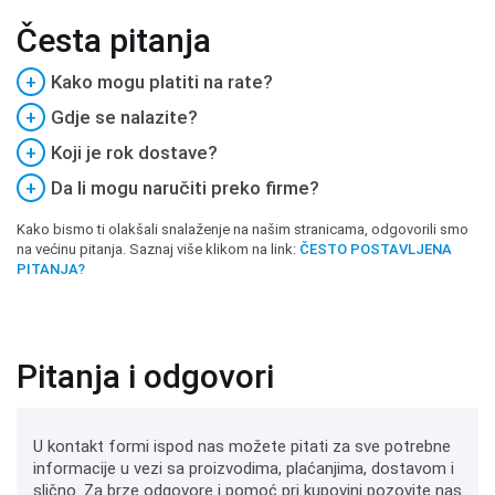
Česta pitanja
+
Kako mogu platiti na rate?
+
Gdje se nalazite?
+
Koji je rok dostave?
+
Da li mogu naručiti preko firme?
Kako bismo ti olakšali snalaženje na našim stranicama, odgovorili smo
na većinu pitanja. Saznaj više klikom na link:
ČESTO POSTAVLJENA
PITANJA?
Pitanja i odgovori
U kontakt formi ispod nas možete pitati za sve potrebne
informacije u vezi sa proizvodima, plaćanjima, dostavom i
slično. Za brze odgovore i pomoć pri kupovini pozovite nas