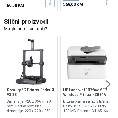
399,00 KM
369,00 KM
59,00 KM
Slični proizvodi
Moglo bi te zanimati?
Creality 3D Printer Ender-3
HP LaserJet 137fnw MFP
V3 SE
Wireless Printer 4ZB84A
Dimenzije: 420 x 366 x 490
Brzina printanja: 20 str/min,
mm, Radna površina
Rezolucija: 1200x1200 dpi,
dimenzija: 220 x 220 x 250
128 MB, Format: A4, A5, A6,
mm, Neto težina: 7,34 kg,
Funkcije: Printer, Skener,