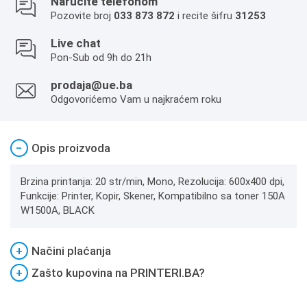
Naručite telefonom
Pozovite broj
033 873 872
i recite šifru
31253
Live chat
Pon-Sub od 9h do 21h
prodaja@ue.ba
Odgovorićemo Vam u najkraćem roku
−
Opis proizvoda
Brzina printanja: 20 str/min, Mono, Rezolucija: 600x400 dpi,
Funkcije: Printer, Kopir, Skener, Kompatibilno sa toner 150A
W1500A, BLACK
+
Načini plaćanja
+
Zašto kupovina na PRINTERI.BA?