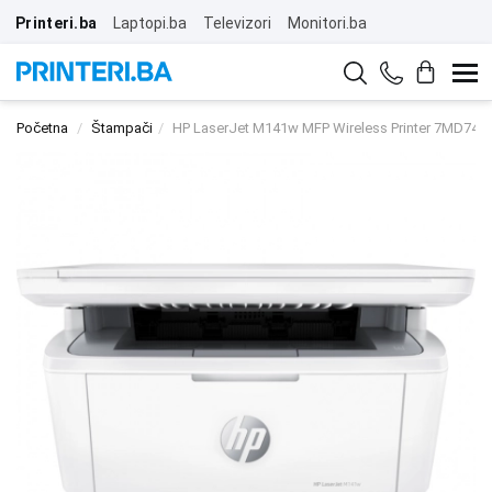
Printeri.ba
Laptopi.ba
Televizori
Monitori.ba
Početna
Štampači
HP LaserJet M141w MFP Wireless Printer 7MD74A