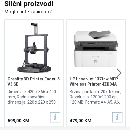
Slični proizvodi
Moglo bi te zanimati?
Creality 3D Printer Ender-3
HP LaserJet 137fnw MFP
V3 SE
Wireless Printer 4ZB84A
Dimenzije: 420 x 366 x 490
Brzina printanja: 20 str/min,
mm, Radna površina
Rezolucija: 1200x1200 dpi,
dimenzija: 220 x 220 x 250
128 MB, Format: A4, A5, A6,
mm, Neto težina: 7,34 kg,
Funkcije: Printer, Skener,
Maksimalna brzina štampe:
Kopir, Fax, Povezivost: USB
250 mm/s, Softver za
2.0, Wi-Fi, Mjesečni ciklus: 10
699,00 KM
479,00 KM
rezanje: Creality Print, Cura,
000 str. Toner: 106A.
Simplify3D, Temperatura