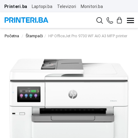
Printeri.ba
Laptopi.ba
Televizori
Monitori.ba
Početna
Štampači
HP OfficeJet Pro 9730 WF AiO A3 MFP printer