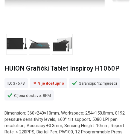
HUION Grafički Tablet Inspiroy H1060P
ID: 37673
✕ Nije dostupno
Garancija: 12 mjeseci
Cijena dostave: 8KM
Dimension: 360×240×10mm, Workspace: 254×158.8mm, 8192
pressure sensitivity levels, ±60° tilt support, 5080 LPI pen
resolution, Accuracy:±0.3mm, Sensing Height: 10mm, Report
Rate:＞220PPS, Digital Pen: PW100, 12 Programmable Press