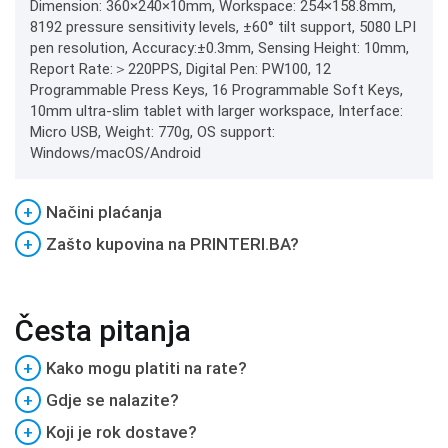
Dimension: 360×240×10mm, Workspace: 254×158.8mm,
8192 pressure sensitivity levels, ±60° tilt support, 5080 LPI
pen resolution, Accuracy:±0.3mm, Sensing Height: 10mm,
Report Rate:＞220PPS, Digital Pen: PW100, 12
Programmable Press Keys, 16 Programmable Soft Keys,
10mm ultra-slim tablet with larger workspace, Interface:
Micro USB, Weight: 770g, OS support:
Windows/macOS/Android
+
Načini plaćanja
+
Zašto kupovina na PRINTERI.BA?
Česta pitanja
+
Kako mogu platiti na rate?
+
Gdje se nalazite?
+
Koji je rok dostave?