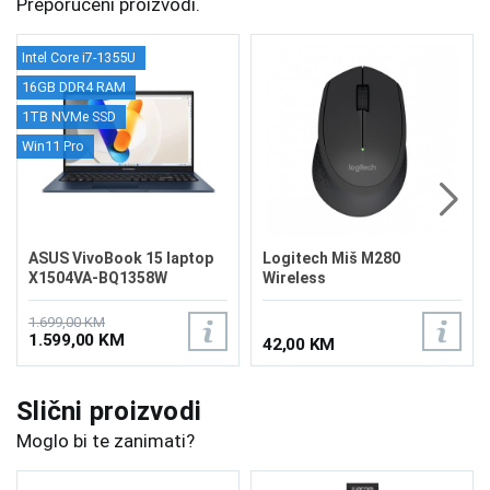
Preporučeni proizvodi.
Intel Core i7-1355U
16GB DDR4 RAM
1TB NVMe SSD
Win11 Pro
ASUS VivoBook 15 laptop
Logitech Miš M280
X1504VA-BQ1358W
Wireless
1.699,00 KM
1.599,00 KM
42,00 KM
Slični proizvodi
Moglo bi te zanimati?