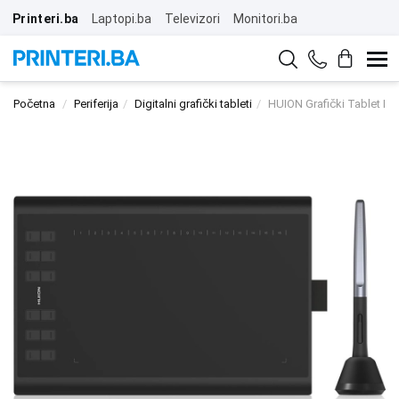
Printeri.ba
Laptopi.ba
Televizori
Monitori.ba
Početna
Periferija
Digitalni grafički tableti
HUION Grafički Tablet In