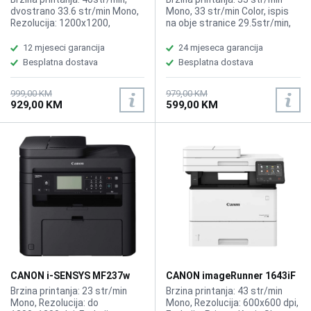
dvostrano 33.6 str/min Mono,
Mono, 33 str/min Color, ispis
Rezolucija: 1200x1200,
na obje stranice 29.5str/min,
Funkcije: Printer, Kopir, Skener,
Rezolucija: do 1200x1200 dpi,
Kompatibilno sa CANON T13
Funkcije: Printer, Kopir, Skener,
12 mjeseci garancija
24 mjeseca garancija
tonerima, Ne dolazi incijalni
ADF-50 stranica, Kompatibilno
Besplatna dostava
Besplatna dostava
toner.
sa tonerom CRG069C, B, Y, M
999,00 KM
979,00 KM
929,00 KM
599,00 KM
CANON i-SENSYS MF237w
CANON imageRunner 1643iF
MFP printer
MFP printer
Brzina printanja: 23 str/min
Brzina printanja: 43 str/min
Mono, Rezolucija: do
Mono, Rezolucija: 600x600 dpi,