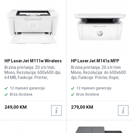
HP LaserJet M111w Wireless
HP LaserJet M141a MFP
Printer 7MD68A
Printer 7MD73A
Brzina printanja: 20 str/min,
Brzina printanja: 20 str/min
Mono, Rezolucija: 600x600 dpi,
Mono, Rezolucija: do 600x600
64 MB, Funkcije: Printer,
dpi, Funkcije: Printer, Kopir,
Kompatibilno sa HP toner
Skener, Kompatibilno sa HP
150A Black
toner 150A W1500A, BLACK
12 mjeseci garancija
12 mjeseci garancija
Brza dostava
Brza dostava
249,00 KM
279,00 KM