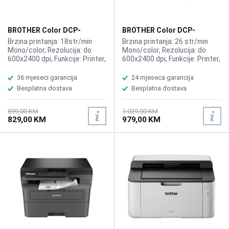
BROTHER Color DCP-
BROTHER Color DCP-
L3520CDW MFP printer
L3560CDW MFP printer
Brzina printanja: 18str/min
Brzina printanja: 26 str/min
Mono/color, Rezolucija: do
Mono/color, Rezolucija: do
600x2400 dpi, Funkcije: Printer,
600x2400 dpi, Funkcije: Printer,
Kopir, Skener, Duplex, WiFi,
Kopir, Skener, ADF, Duplex, LAN,
WiFi,
36 mjeseci garancija
24 mjeseca garancija
Besplatna dostava
Besplatna dostava
899,00 KM
1.029,00 KM
829,00 KM
979,00 KM