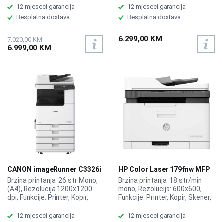
stranica, Kompatibilno sa
Funkcije: Printer, Kopir, Fax
12 mjeseci garancija
12 mjeseci garancija
CANON toner Toner C-EXV 67.
ADF-200 stranica,
Besplatna dostava
Besplatna dostava
NAPOMENA:Garancija (mj) 12
Kompatibilno sa CANON toner
mjeseci važi ukoliko je
C-EXV 64 BK/C/M/Y.
6.299,00 KM
instalaciju i montažu izvršio
NAPOMENA: Postolje dolazi uz
7.020,00 KM
6.999,00 KM
ovlašteni CANON servis
printer.
CANON imageRunner C3326i
HP Color Laser 179fnw MFP
MFP Bundle Color A3 Printer
printer 4ZB97A
Brzina printanja: 26 str Mono,
Brzina printanja: 18 str/min
(A4), Rezolucija:1200x1200
mono, Rezolucija: 600x600,
dpi, Funkcije: Printer, Kopir,
Funkcije: Printer, Kopir, Skener,
Skener, Fax ADF-100 stranica,
Fax, ADF
Kompatibilno sa CANON toner
12 mjeseci garancija
12 mjeseci garancija