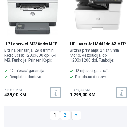
HP LaserJet M236sdw MFP
HP LaserJet M442dn A3 MFP
printer 9YG09A
printer 8AF71A
Brzina printanja: 29 str/min,
Brzina printanja: 24 str/min
Rezolucija: 1200x600 dpi, 64
Mono, Rezolucija: do
MB, Funkcije: Printer, Kopir,
1200x1200 dpi, Funkcije:
Skener, ADF, Duplex,
Printer, Kopir, Skener,
Kompatibilno sa HP Toner,
Kompatibilno sa HP toner 335A
12 mjeseci garancija
12 mjeseci garancija
W1360A Black 136A
W1335A, 335X W1335X,
Besplatna dostava
Besplatna dostava
BLACK
519,00 KM
1.379,00 KM
489,00 KM
1.299,00 KM
1
2
»