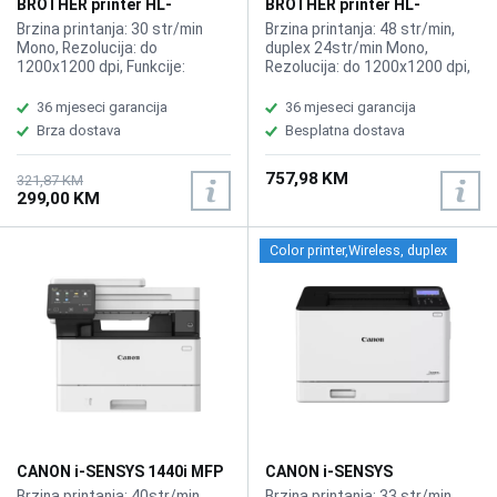
BROTHER printer HL-
BROTHER printer HL-
L2442DW
L5210DW
Brzina printanja: 30 str/min
Brzina printanja: 48 str/min,
Mono, Rezolucija: do
duplex 24str/min Mono,
1200x1200 dpi, Funkcije:
Rezolucija: do 1200x1200 dpi,
Printer
Funkcije: Printer
36 mjeseci garancija
36 mjeseci garancija
Brza dostava
Besplatna dostava
757,98 KM
321,87 KM
299,00 KM
Color printer,Wireless, duplex
CANON i-SENSYS 1440i MFP
CANON i-SENSYS
printer
LBP673Cdw Color Printer
Brzina printanja: 40str/min,
Brzina printanja: 33 str/min