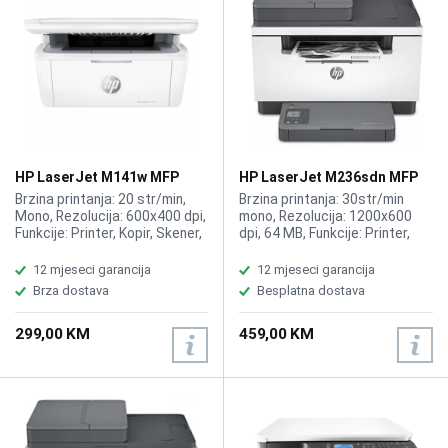
HP LaserJet M141w MFP
HP LaserJet M236sdn MFP
Wireless Printer 7MD74A
printer 9YG08A
Brzina printanja: 20 str/min,
Brzina printanja: 30str/min
Mono, Rezolucija: 600x400 dpi,
mono, Rezolucija: 1200x600
Funkcije: Printer, Kopir, Skener,
dpi, 64 MB, Funkcije: Printer,
Kompatibilno sa toner 150A
Kopir, Skener, ADF,
W1500A, BLACK
Kompatibilno sa HP toner
12 mjeseci garancija
12 mjeseci garancija
W1360A Black 136A
Brza dostava
Besplatna dostava
299,00 KM
459,00 KM