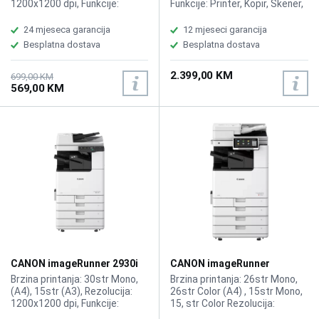
1200x1200 dpi, Funkcije:
Funkcije: Printer, Kopir, Skener,
Printer, Kopir, skener,
Fax, Kompatibilno sa CANON
Povezivane: USB, Wi-Fi, ADF-35
toner T06
24 mjeseca garancija
12 mjeseci garancija
stranica
Besplatna dostava
Besplatna dostava
2.399,00 KM
699,00 KM
569,00 KM
CANON imageRunner 2930i
CANON imageRunner
Bundle MFP A3 Printer
Advance DX C3926i Bundle
Brzina printanja: 30str Mono,
Brzina printanja: 26str Mono,
A3 MFP Color Printer
(A4), 15str (A3), Rezolucija:
26str Color (A4) , 15str Mono,
1200x1200 dpi, Funkcije:
15, str Color Rezolucija:
Printer, Kopir, Skener, ADF-100
1200x1200 dpi, HDD:256GB,