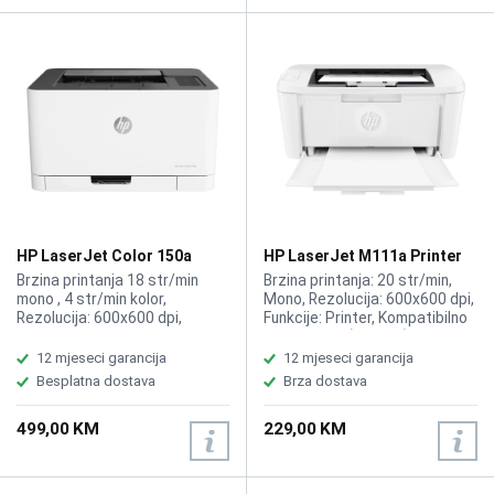
HP LaserJet Color 150a
HP LaserJet M111a Printer
4ZB94A printer
7MD67A
Brzina printanja 18 str/min
Brzina printanja: 20 str/min,
mono , 4 str/min kolor,
Mono, Rezolucija: 600x600 dpi,
Rezolucija: 600x600 dpi,
Funkcije: Printer, Kompatibilno
Funkcije: Printer, Kompatibilno
sa HP 150A (975 str)
sa Toner HP 117A Black
12 mjeseci garancija
12 mjeseci garancija
W2070A, HP 117A Cyan
Besplatna dostava
Brza dostava
W2071A, HP 117A Yellow
W2072A, HP 117A W2073A.
499,00 KM
229,00 KM