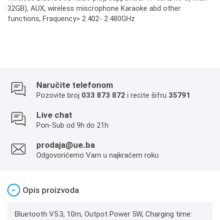
32GB), AUX, wireless miscrophone Karaoke abd other
functions, Fraquency> 2.402- 2.480GHz
Naručite telefonom
Pozovite broj
033 873 872
i recite šifru
35791
Live chat
Pon-Sub od 9h do 21h
prodaja@ue.ba
Odgovorićemo Vam u najkraćem roku
−
Opis proizvoda
Bluetooth V5.3, 10m, Outpot Power 5W, Charging time: