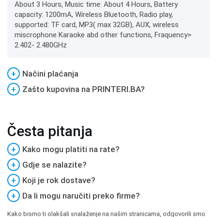
About 3 Hours, Music time: About 4 Hours, Battery
capacity: 1200mA, Wireless Bluetooth, Radio play,
supported: TF card, MP3( max 32GB), AUX, wireless
miscrophone Karaoke abd other functions, Fraquency>
2.402- 2.480GHz
+
Načini plaćanja
+
Zašto kupovina na PRINTERI.BA?
Česta pitanja
+
Kako mogu platiti na rate?
+
Gdje se nalazite?
+
Koji je rok dostave?
+
Da li mogu naručiti preko firme?
Kako bismo ti olakšali snalaženje na našim stranicama, odgovorili smo