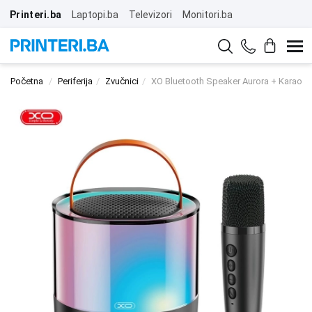
Printeri.ba
Laptopi.ba
Televizori
Monitori.ba
Početna
Periferija
Zvučnici
XO Bluetooth Speaker Aurora + Karaoke