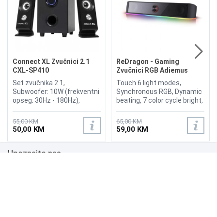
Connect XL Zvučnici 2.1
ReDragon - Gaming
CXL-SP410
Zvučnici RGB Adiemus
GS560
Set zvučnika 2.1,
Touch 6 light modes,
Subwoofer: 10W (frekventni
Synchronous RGB, Dynamic
opseg: 30Hz - 180Hz),
beating, 7 color cycle bright,
sateliti: 2 x 2.5W (frekventni
Red Green Blue long bright,
opseg: 150 - 20KHz, Control
Power on off, Volume
55,00 KM
65,00 KM
panel: Power/Volume, Boja:
Control, Enhanced bass
50,00 KM
59,00 KM
crna. Garancija 12 mjeseci.
effect, Power Input : 5V ,
USB+3.5mm audio, Speaker
Upoznajte nas
RMS : 3 W x 2, Speaker Unit
Size : 2inch x 2, Frequency :
150Hz~20kHz, Signal to
Poslovanje
noise ratio : ≥65db, Product
size : 400 x 75 x 67 mm
Podrška