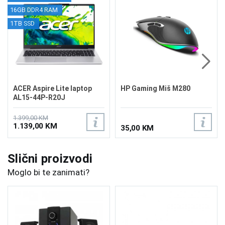
16GB DDR4 RAM
1TB SSD
ACER Aspire Lite laptop
HP Gaming Miš M280
AL15-44P-R20J
1.399,00 KM
1.139,00 KM
35,00 KM
Slični proizvodi
Moglo bi te zanimati?