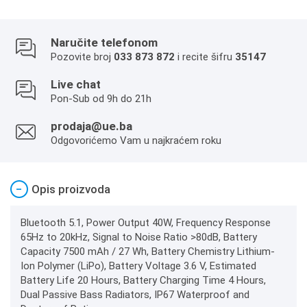
Naručite telefonom
Pozovite broj
033 873 872
i recite šifru
35147
Live chat
Pon-Sub od 9h do 21h
prodaja@ue.ba
Odgovorićemo Vam u najkraćem roku
−
Opis proizvoda
Bluetooth 5.1, Power Output 40W, Frequency Response
65Hz to 20kHz, Signal to Noise Ratio >80dB, Battery
Capacity 7500 mAh / 27 Wh, Battery Chemistry Lithium-
Ion Polymer (LiPo), Battery Voltage 3.6 V, Estimated
Battery Life 20 Hours, Battery Charging Time 4 Hours,
Dual Passive Bass Radiators, IP67 Waterproof and