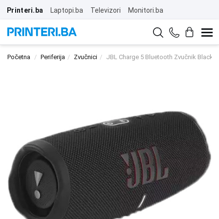
Printeri.ba
Laptopi.ba
Televizori
Monitori.ba
Početna
Periferija
Zvučnici
JBL Charge 5 Bluetooth Zvučnik Black