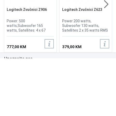
Logitech Zvučnici Z906
Logitech Zvučnici Z623
Power: 500
Power 200 watts,
watts,Subwoofer 165
Subwoofer 130 watts,
watts, Satellites: 4 x 67
Satellites 2 x 35 watts RMS
watts (RMS), Control
Power , volume and bass
console, Infared remote,
controls on right speaker,
Digital optical input, Digital
3.5mm Headphone jack
777,00 KM
379,00 KM
coaxial input, 3.5mm
output
Headphone jack output
Upoznajte nas
Poslovanje
Podrška
NAČINI PLAĆANJA