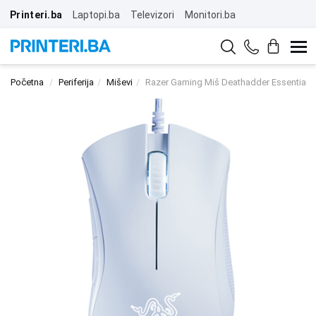
Printeri.ba
Laptopi.ba
Televizori
Monitori.ba
Početna
Periferija
Miševi
Razer Gaming Miš Deathadder Essential 