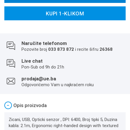
KUPI 1-KLIKOM
Naručite telefonom
Pozovite broj
033 873 872
i recite šifru
26368
Live chat
Pon-Sub od 9h do 21h
prodaja@ue.ba
Odgovorićemo Vam u najkraćem roku
−
Opis proizvoda
Zicani, USB, Opticki senzor , DPI: 6400, Broj tipki 5, Duzina
kabla: 2.1m, Ergonomic right-handed design with textured