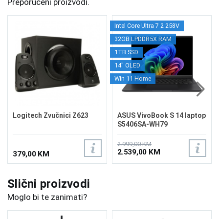
Preporučeni proizvodi.
Intel Core Ultra 7 2 258V
32GB LPDDR5X RAM
1TB SSD
14" OLED
Win 11 Home
Logitech Zvučnici Z623
ASUS VivoBook S 14 laptop
S5406SA-WH79
2.999,00 KM
2.539,00 KM
379,00 KM
Slični proizvodi
Moglo bi te zanimati?