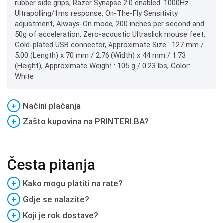
rubber side grips, Razer Synapse 2.0 enabled. 1000Hz
Ultrapolling/1ms response, On-The-Fly Sensitivity
adjustment, Always-On mode, 200 inches per second and
50g of acceleration, Zero-acoustic Ultraslick mouse feet,
Gold-plated USB connector, Approximate Size : 127 mm /
5.00 (Length) x 70 mm / 2.76 (Width) x 44 mm / 1.73
(Height), Approximate Weight : 105 g / 0.23 lbs, Color:
White
+
Načini plaćanja
+
Zašto kupovina na PRINTERI.BA?
Česta pitanja
+
Kako mogu platiti na rate?
+
Gdje se nalazite?
+
Koji je rok dostave?