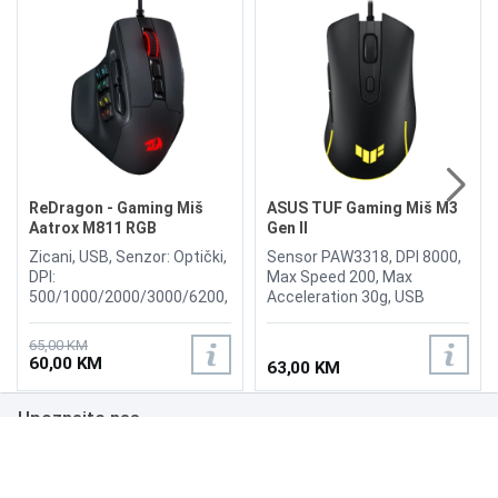
ReDragon - Gaming Miš
ASUS TUF Gaming Miš M3
Aatrox M811 RGB
Gen II
Zicani, USB, Senzor: Optički,
Sensor PAW3318, DPI 8000,
DPI:
Max Speed 200, Max
500/1000/2000/3000/6200,
Acceleration 30g, USB
10 Side Macro Keys, 15
Report rate 1000 Hz, L/R
Programmable Buttons, 5
Switch Type 60 million,
65,00 KM
Backlit Modes, Mouse
Button 6, AURA Sync,
60,00 KM
63,00 KM
button Type: HUANO,
Weight 59g
Sensor: Optical Pixart 3327
Upoznajte nas
Poslovanje