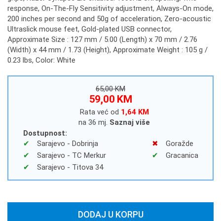
response, On-The-Fly Sensitivity adjustment, Always-On mode,
200 inches per second and 50g of acceleration, Zero-acoustic
Ultraslick mouse feet, Gold-plated USB connector,
Approximate Size : 127 mm / 5.00 (Length) x 70 mm / 2.76
(Width) x 44 mm / 1.73 (Height), Approximate Weight : 105 g /
0.23 lbs, Color: White
65,00 KM
59,00 KM
Rata već od
1,64 KM
na 36 mj.
Saznaj više
Dostupnost:
Sarajevo - Dobrinja
Goražde
Sarajevo - TC Merkur
Gracanica
Sarajevo - Titova 34
DODAJ U KORPU