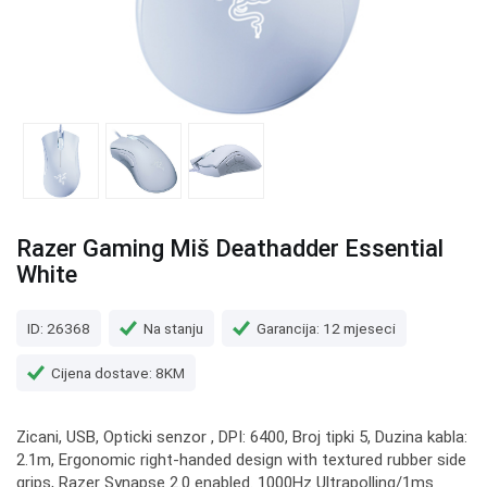
Razer Gaming Miš Deathadder Essential
White
ID: 26368
Na stanju
Garancija: 12 mjeseci
Cijena dostave: 8KM
Zicani, USB, Opticki senzor , DPI: 6400, Broj tipki 5, Duzina kabla:
2.1m, Ergonomic right-handed design with textured rubber side
grips, Razer Synapse 2.0 enabled. 1000Hz Ultrapolling/1ms