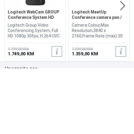
Logitech WebCam GROUP
Logitech MeetUp
Conference System HD
Conference camera pan /
Bluetooth
tilt
Logitech Group Video
Camera:Colour,Max
Conferencing System, Full
Resolution;3840 x
HD 1080p 30fps, H.264 UVC
2160,Frame Rate (max):30
1.5 with Scalable Video
frames per second,Video
Coding (SVC), Autofocus, 5
Modes:720p, 1080p,
1.799,00 KM
1.399,00 KM
camera presets, Movement
4K,Focus
1.749,00 KM
1.359,00 KM
Range Pan: 230° Tilt: 130°,
Adjustment:Automatic,
Video mute/unmute LED
Panning Range (degree):-25
Upoznajte nas
indicator, Display size 6.1
to +25,Tilting Range
cm (2.4"), Connectors 1 x
(degree):-15 to +15
USB 2.0 Type-A, Wireless
Interfaces: USB 3.0
Poslovanje
Bluetooth, NFC
Bluetooth LE / NFC,
Intelligent
Podrška
Assistant:Cortana, Cables
Included: 1 - USB-C cable - 5
m
NAČINI PLAĆANJA