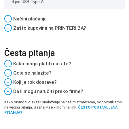
- 4 pin USB Type A
+
Načini plaćanja
+
Zašto kupovina na PRINTERI.BA?
Česta pitanja
+
Kako mogu platiti na rate?
+
Gdje se nalazite?
+
Koji je rok dostave?
+
Da li mogu naručiti preko firme?
Kako bismo ti olakšali snalaženje na našim stranicama, odgovorili smo
na većinu pitanja. Saznaj više klikom na link:
ČESTO POSTAVLJENA
PITANJA?