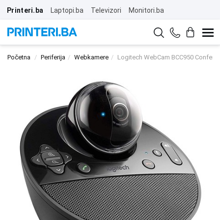
Printeri.ba
Laptopi.ba
Televizori
Monitori.ba
Početna
Periferija
Webkamere
Logitech WebCam BCC950 Confere