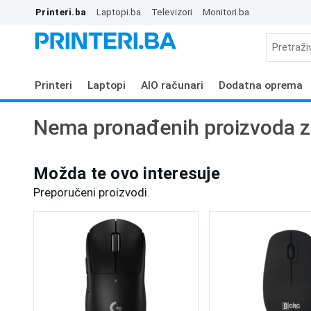
Printeri.ba
Laptopi.ba
Televizori
Monitori.ba
Printeri
Laptopi
AIO računari
Dodatna oprema
Nema pronađenih proizvoda z
Možda te ovo interesuje
Preporučeni proizvodi.