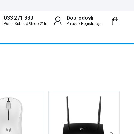
033 271 330
Dobrodošli
Pon. - Sub. od 9h do 21h
Prijava
/
Registracija
Lo
L 
10
9