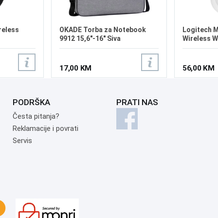
reless
OKADE Torba za Notebook
Logitech M
9912 15,6"-16" Siva
Wireless W
17,00 KM
56,00 KM
PODRŠKA
PRATI NAS
Česta pitanja?
Reklamacije i povrati
Servis