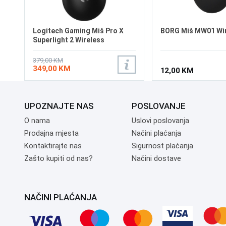
Logitech Gaming Miš Pro X
BORG Miš MW01 Wi
Superlight 2 Wireless
379,00 KM
349,00 KM
12,00 KM
UPOZNAJTE NAS
POSLOVANJE
O nama
Uslovi poslovanja
Prodajna mjesta
Načini plaćanja
Kontaktirajte nas
Sigurnost plaćanja
Zašto kupiti od nas?
Načini dostave
NAČINI PLAĆANJA