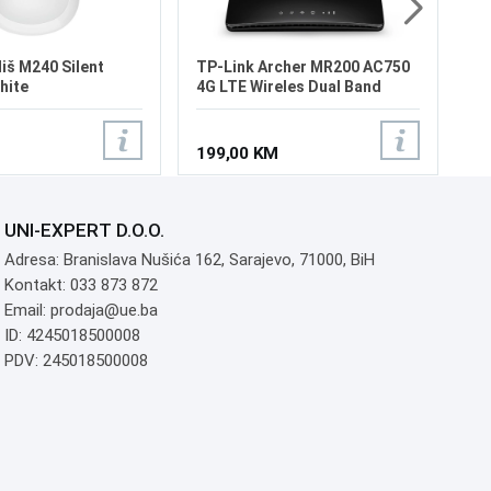
iš M240 Silent
TP-Link Archer MR200 AC750
hite
4G LTE Wireles Dual Band
Router
199,00 KM
UNI-EXPERT D.O.O.
Adresa: Branislava Nušića 162, Sarajevo, 71000, BiH
Kontakt: 033 873 872
Email: prodaja@ue.ba
ID: 4245018500008
PDV: 245018500008