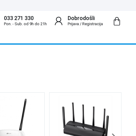
033 271 330
Dobrodošli
Pon. - Sub. od 9h do 21h
Prijava
/
Registracija
Wa
S 
22
1