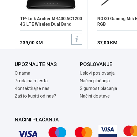
TP-Link Archer MR400 AC1200
NOXO Gaming Miš 
4G LTE Wireles Dual Band
RGB
Router
239,00 KM
37,00 KM
UPOZNAJTE NAS
POSLOVANJE
O nama
Uslovi poslovanja
Prodajna mjesta
Načini plaćanja
Kontaktirajte nas
Sigurnost plaćanja
Zašto kupiti od nas?
Načini dostave
NAČINI PLAĆANJA