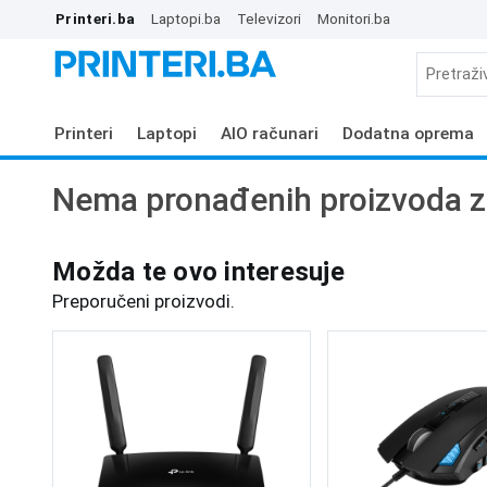
Printeri.ba
Laptopi.ba
Televizori
Monitori.ba
Printeri
Laptopi
AIO računari
Dodatna oprema
Nema pronađenih proizvoda z
Možda te ovo interesuje
Preporučeni proizvodi.