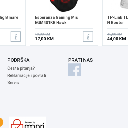
Nightmare
Esperanza Gaming Miš
TP-Link T
EGM401KR Hawk
N Router
19,00 KM
45,00 KM
17,00 KM
44,00 KM
PODRŠKA
PRATI NAS
Česta pitanja?
Reklamacije i povrati
Servis