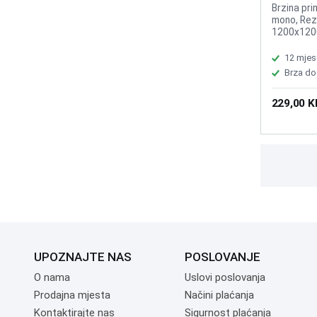
Printer 3
Brzina pri
mono, Rezo
1200x1200d
Mjesečni c
Podržava 
12 mjes
Apple AirP
Brza do
229,00 
UPOZNAJTE NAS
POSLOVANJE
O nama
Uslovi poslovanja
Prodajna mjesta
Načini plaćanja
Kontaktirajte nas
Sigurnost plaćanja