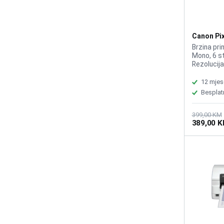
Canon Pi
G3470
Brzina pri
Mono, 6 st
Rezolucija
Funkcije: P
Kompatibi
12 mjes
GI-41 BLAC
Besplat
MAGENTA,
399,00 KM
389,00 