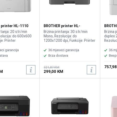
printer HL-1110
BROTHER printer HL-
BROTHE
L2442DW
L5210
ntanja: 20 str/min
Brzina printanja: 30 str/min
Brzina p
olucija: do 600x600
Mono, Rezolucija: do
duplex 
je: Printer
1200x1200 dpi, Funkcije: Printer
Rezoluc
Funkcije
eci garancija
36 mjeseci garancija
36 mj
stava
Brza dostava
Besp
757,9
321,87 KM
KM
299,00 KM