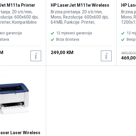
zmedu stope kvarova
Jet M111a Printer
HP LaserJet M111w Wireless
HP Las
sati
Printer 7MD68A
Printer
ntanja: 20 str/min,
Brzina printanja: 20 str/min,
Brzina p
lucija: 600x600 dpi,
Mono, Rezolucija: 600x600 dpi,
Mono, R
Printer, Kompatibilno
64 MB, Funkcije: Printer,
1200x120
A (975 str)
Kompatibilno sa HP toner 150A
Kompati
Black
145A W
eci garancija
12 mjeseci garancija
12 mj
W1450
stava
Brza dostava
Besp
KM
249,00 KM
489,00 
469,0
aser Laser Wireless