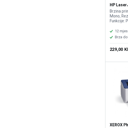
vrijeme i
HP Laser
od 35.000 
7MD67A
Brzina pri
Mono, Rezo
Funkcije: 
sa HP 150
12 mjes
Brza do
229,00 
XEROX Ph