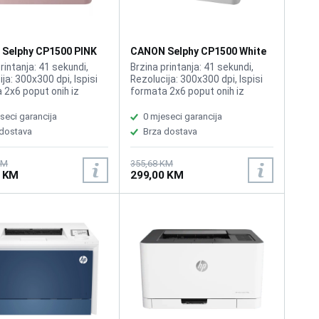
Selphy CP1500 PINK
CANON Selphy CP1500 White
Printer
rintanja: 41 sekundi,
Brzina printanja: 41 sekundi,
ja: 300x300 dpi, Ispisi
Rezolucija: 300x300 dpi, Ispisi
 2x6 poput onih iz
formata 2x6 poput onih iz
ta za
automata za
ografiranje, Funkcije:
samofotografiranje, Funkcije:
seci garancija
0 mjeseci garancija
 za fotografije 10x15,
Printer za fotografije 10x15,
 dostava
Brza dostava
USB, Podržava kartice:
Wi-Fi, USB, Podržava kartice:
C, SDXC, USB-C Flash
SD, SDHC, SDXC, USB-C Flash
a, Podržano uz adapter
memorija, Podržano uz adapter
KM
355,68 KM
0 KM
299,00 KM
D, miniSDHC, microSD,
: miniSD, miniSDHC, microSD,
DHC, microSDXC,
microSDHC, microSDXC,
ible Cassettes: PCP-
Compatible Cassettes: PCP-
CP400