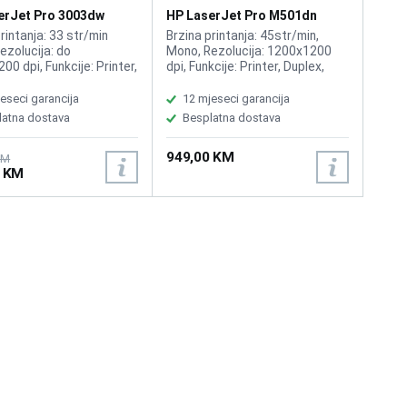
erJet Pro 3003dw
HP LaserJet Pro M501dn
Printer
rintanja: 33 str/min
Brzina printanja: 45str/min,
ezolucija: do
Mono, Rezolucija: 1200x1200
0 dpi, Funkcije: Printer,
dpi, Funkcije: Printer, Duplex,
bilno sa HP toner HP
Kompatibilno sa HP 87X
1450A,HP 145X
CF287A
eseci garancija
12 mjeseci garancija
X
latna dostava
Besplatna dostava
949,00 KM
KM
0 KM