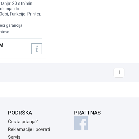
020BI
ntanja: 20 str/min
lucija: do
pi, Funkcije: Printer,
iklus 15.000 str,
Google CloudPrint,
eci garancija
rint.
stava
KM
1
PODRŠKA
PRATI NAS
Česta pitanja?
Reklamacije i povrati
Servis