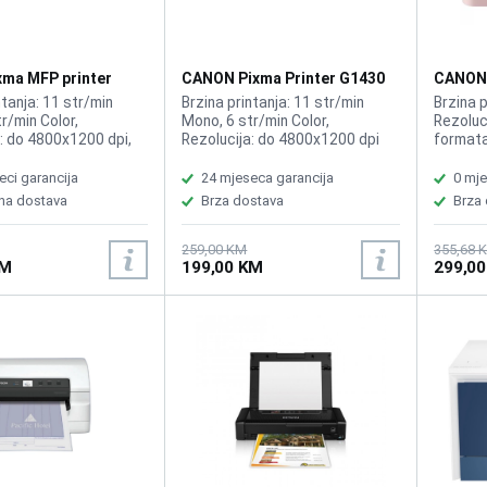
xma MFP printer
CANON Pixma Printer G1430
CANON 
printer
ntanja: 11 str/min
Brzina printanja: 11 str/min
Brzina p
r/min Color,
Mono, 6 str/min Color,
Rezoluci
: do 4800x1200 dpi,
Rezolucija: do 4800x1200 dpi
formata
rinter, Kopir, Skener,
automa
lno sa CANON tinta
samofot
eci garancija
24 mjeseca garancija
0 mje
K, GI-41 CYAN, GI-41
Printer
na dostava
Brza dostava
Brza
 GI-41 YELLOW
Wi-Fi, 
SD, SDH
memorij
259,00 KM
355,68 
KM
199,00 KM
299,0
: miniS
microS
Compat
CP400