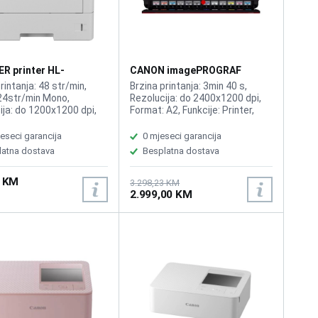
R printer HL-
CANON imagePROGRAF
DW
PRO1100 A2 Printer
rintanja: 48 str/min,
Brzina printanja: 3min 40 s,
24str/min Mono,
Rezolucija: do 2400x1200 dpi,
ija: do 1200x1200 dpi,
Format: A2, Funkcije: Printer,
: Printer
Gramaza papira 400g/m, Tinta,
Kompatiblno sa Canon LUCIA
eseci garancija
0 mjeseci garancija
PRO II spremnici s tintom:PFI-
latna dostava
Besplatna dostava
4100MBK/
PBK/C/M/Y/PC/PM/GY/PGY/R/B/CO
8 KM
3.298,23 KM
2.999,00 KM