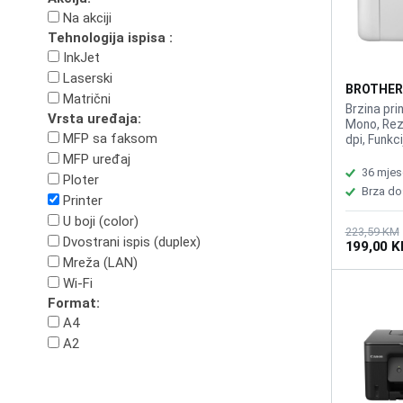
Na akciji
Tehnologija ispisa :
InkJet
Laserski
BROTHER 
Matrični
Brzina pri
Vrsta uređaja:
Mono, Rez
MFP sa faksom
dpi, Funkci
MFP uređaj
36 mjes
Ploter
Brza do
Printer
U boji (color)
223,59 KM
Dvostrani ispis (duplex)
199,00 
Mreža (LAN)
Wi-Fi
Format:
A4
A2