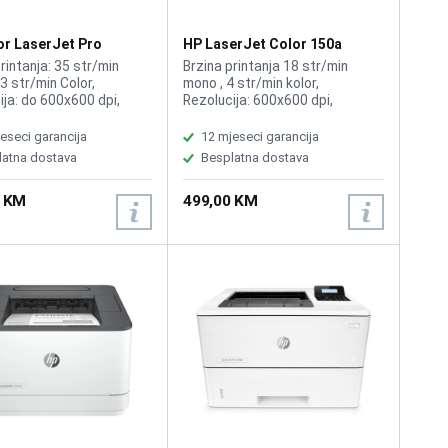
or LaserJet Pro
HP LaserJet Color 150a
r 4203dn
4ZB94A printer
rintanja: 35 str/min
Brzina printanja 18 str/min
3 str/min Color,
mono , 4 str/min kolor,
ija: do 600x600 dpi,
Rezolucija: 600x600 dpi,
: Printer, ADF-50
Funkcije: Printer, Kompatibilno
a, Kompatibilno sa HP
sa Toner HP 117A Black
eseci garancija
12 mjeseci garancija
230A
W2070A, HP 117A Cyan
latna dostava
Besplatna dostava
W2071A, HP 117A Yellow
W2072A, HP 117A W2073A.
0 KM
499,00 KM