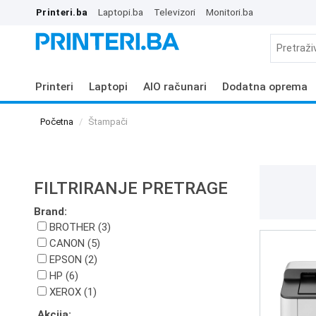
Printeri.ba
Laptopi.ba
Televizori
Monitori.ba
Printeri
Laptopi
AIO računari
Dodatna oprema
Početna
Štampači
FILTRIRANJE PRETRAGE
Brand:
BROTHER (3)
CANON (5)
EPSON (2)
HP (6)
XEROX (1)
Akcija: