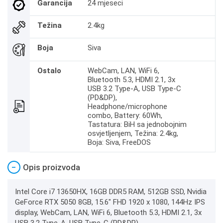
Garancija
24 mjeseci
Težina
2.4kg
Boja
Siva
Ostalo
WebCam, LAN, WiFi 6,
Bluetooth 5.3, HDMI 2.1, 3x
USB 3.2 Type-A, USB Type-C
(PD&DP),
Headphone/microphone
combo, Battery: 60Wh,
Tastatura: BiH sa jednobojnim
osvjetljenjem, Težina: 2.4kg,
Boja: Siva, FreeDOS
−
Opis proizvoda
Intel Core i7 13650HX, 16GB DDR5 RAM, 512GB SSD, Nvidia
GeForce RTX 5050 8GB, 15.6" FHD 1920 x 1080, 144Hz IPS
display, WebCam, LAN, WiFi 6, Bluetooth 5.3, HDMI 2.1, 3x