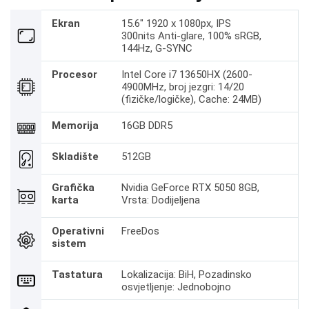
Ekran
15.6" 1920 x 1080px, IPS
300nits Anti-glare, 100% sRGB,
144Hz, G-SYNC
Procesor
Intel Core i7 13650HX (2600-
4900MHz, broj jezgri: 14/20
(fizičke/logičke), Cache: 24MB)
Memorija
16GB DDR5
Skladište
512GB
Grafička
Nvidia GeForce RTX 5050 8GB,
karta
Vrsta: Dodijeljena
Operativni
FreeDos
sistem
Tastatura
Lokalizacija: BiH, Pozadinsko
osvjetljenje: Jednobojno