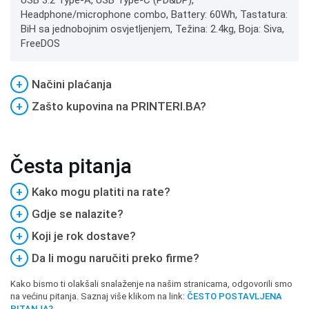
USB 3.2 Type-A, USB Type-C (PD&DP),
Headphone/microphone combo, Battery: 60Wh, Tastatura:
BiH sa jednobojnim osvjetljenjem, Težina: 2.4kg, Boja: Siva,
FreeDOS
+
Načini plaćanja
+
Zašto kupovina na PRINTERI.BA?
Česta pitanja
+
Kako mogu platiti na rate?
+
Gdje se nalazite?
+
Koji je rok dostave?
+
Da li mogu naručiti preko firme?
Kako bismo ti olakšali snalaženje na našim stranicama, odgovorili smo
na većinu pitanja. Saznaj više klikom na link:
ČESTO POSTAVLJENA
PITANJA?