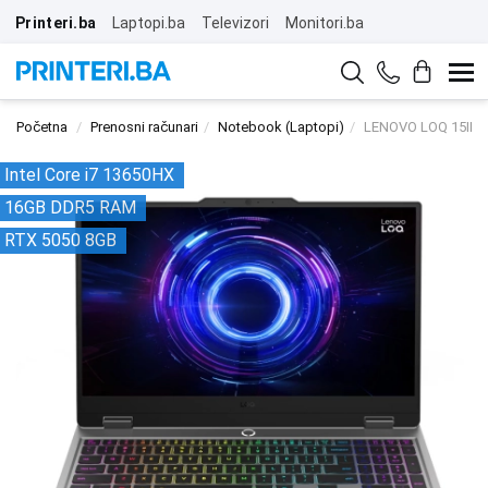
Printeri.ba
Laptopi.ba
Televizori
Monitori.ba
Početna
Prenosni računari
Notebook (Laptopi)
LENOVO LOQ 15IRX
Intel Core i7 13650HX
16GB DDR5 RAM
RTX 5050 8GB