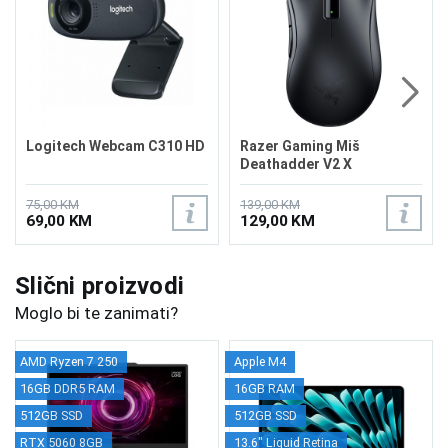
Logitech Webcam C310 HD
Razer Gaming Miš
Deathadder V2 X
Hyperspeed
75,00 KM
139,00 KM
69,00 KM
129,00 KM
Slični proizvodi
Moglo bi te zanimati?
AMD Ryzen 7 250
Apple M4
16GB DDR5 RAM
16GB RAM
512GB SSD
512GB SSD
RTX 5060 8GB
13.6" Liquid Retina