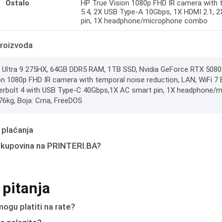
Ostalo
HP True Vision 1080p FHD IR camera with t
5.4, 2X USB Type-A 10Gbps, 1X HDMI 2.1, 
pin, 1X headphone/microphone combo
roizvoda
e Ultra 9 275HX, 64GB DDR5 RAM, 1TB SSD, Nvidia GeForce RTX 5080
on 1080p FHD IR camera with temporal noise reduction, LAN, WiFi 7 
rbolt 4 with USB Type-C 40Gbps,1X AC smart pin, 1X headphone/mic
.76kg, Boja: Crna, FreeDOS
 plaćanja
 kupovina na PRINTERI.BA?
 pitanja
ogu platiti na rate?