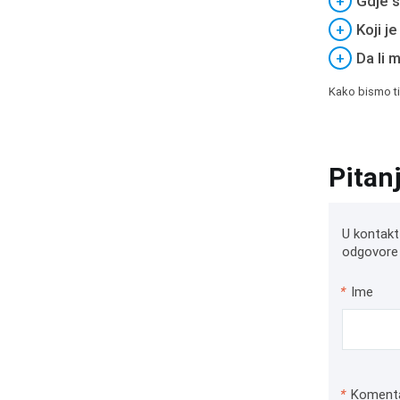
+
Gdje s
+
Koji j
+
Da li 
Kako bismo ti
Pitan
U kontakt
odgovore 
*
Ime
*
Koment