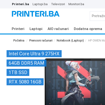
Printeri.ba
Laptopi.ba
Televizori
Monitori.ba
Printeri
Laptopi
AIO računari
Dodatna oprema
Početna
Prenosni računari
Notebook (Laptopi)
HP OMEN MA
Intel Core Ultra 9 275HX
64GB DDR5 RAM
1TB SSD
RTX 5080 16GB