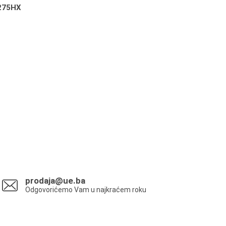
275HX
prodaja@ue.ba
Odgovorićemo Vam u najkraćem roku