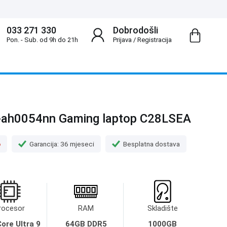
033 271 330
Dobrodošli
Pon. - Sub. od 9h do 21h
Prijava
/
Registracija
h0054nn Gaming laptop C28LSEA
o
Garancija: 36 mjeseci
Besplatna dostava
rocesor
RAM
Skladište
Core Ultra 9
64GB DDR5
1000GB