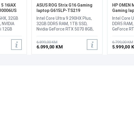
 5 16IAX
ASUS ROG Strix G16 Gaming
HP OMEN M
LU0006US
laptop G615LP-TS219
Gaming la
75HX, 32GB
Intel Core Ultra 9 290HX Plus,
Intel Core 
 NVIDIA
32GB DDR5 RAM, 1TB SSD,
DDR5 RAM, 
i 12GB
Nvidia GeForce RTX 5070 8GB,
GeForce RT
16" 2560 x 1600 2.5K WQXGA
1920 x 120
165Hz
300Hz IPS, WebCam 1080P FHD
display, HP
6.899,00 KM
6.799,00 KM
MP with E-
IR Camera for Windows Hello,
FHD IR cam
6.099,00 KM
5.999,00 
, Bluetooth
Bluetooth 5.4, WiFi 7, 1x RJ45
noise reduc
5Gbps / USB
LAN port, 1x USB 3.2 Gen 2
BE200, Blue
 (USB
Type-C, 1x Thunderbolt 4, 3x
Type-A 10Gb
n 2),
USB 3.2 Gen 2 Type-A, 1x HDMI
1x HDMI 2.1
PODRŠKA
PRATI NAS
C (USB
2.1 FRL, Audio-microphone
with USB T
 2), with
combo, Dolby Atmos, 2-
signaling r
Česta pitanja?
d
speaker system with Smart
1x head/mi
Reklamacije i povrati
USB-C
Amplifier Technology, Battery:
6-cell, 83 W
Servis
B4 40Gbps),
90wh LI-4 Cell, Backlit keyboard
Tastatura:
, 1x HDMI
4-zone RGB, AURA SYNC,
sa RGB osvj
1x
Težina: 2.65kg, Boja: Crna,
2.76kg, Boj
phone
FreeDos
Home
, 1x
Slim tip
4-Zone RGB
Wh,