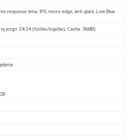
ms response time, IPS, micro-edge, anti-glare, Low Blue
j jezgri: 24/24 (fizičke/logičke), Cache: 36MB)
jeljena
RGB