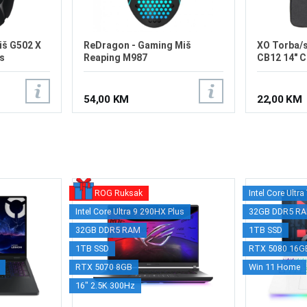
iš G502 X
ReDragon - Gaming Miš
XO Torba/
s
Reaping M987
CB12 14" C
54,00 KM
22,00 KM
ROG Ruksak
Intel Core Ultr
Intel Core Ultra 9 290HX Plus
32GB DDR5 R
32GB DDR5 RAM
1TB SSD
1TB SSD
RTX 5080 16G
RTX 5070 8GB
Win 11 Home
16" 2.5K 300Hz