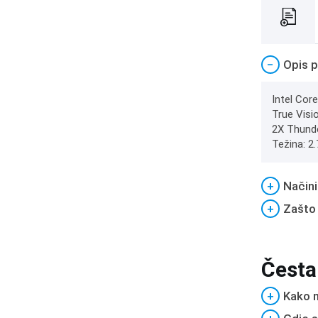
−
Opis p
Intel Cor
True Visi
2X Thunde
Težina: 2
+
Načini
+
Zašto
Česta
+
Kako m