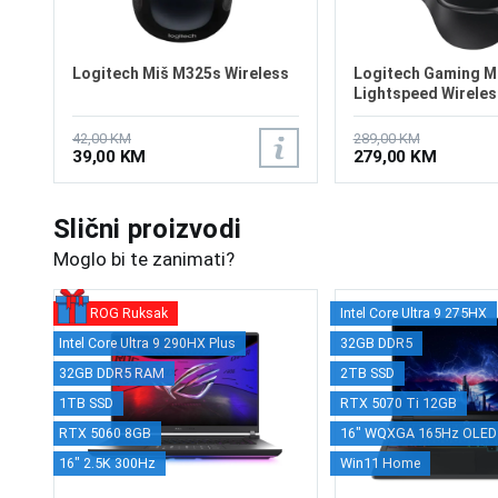
Logitech Miš M325s Wireless
Logitech Gaming M
Lightspeed Wireles
42,00 KM
289,00 KM
39,00 KM
279,00 KM
Slični proizvodi
Moglo bi te zanimati?
ROG Ruksak
Intel Core Ultra 9 275HX
Intel Core Ultra 9 290HX Plus
32GB DDR5
32GB DDR5 RAM
2TB SSD
1TB SSD
RTX 5070 Ti 12GB
RTX 5060 8GB
16" WQXGA 165Hz OLED
16" 2.5K 300Hz
Win11 Home