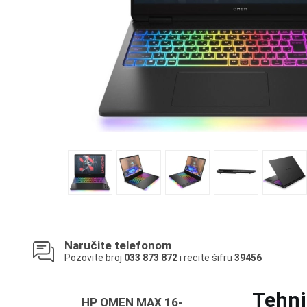
Naručite telefonom
Pozovite broj
033 873 872
i recite šifru
39456
Tehni
HP OMEN MAX 16-