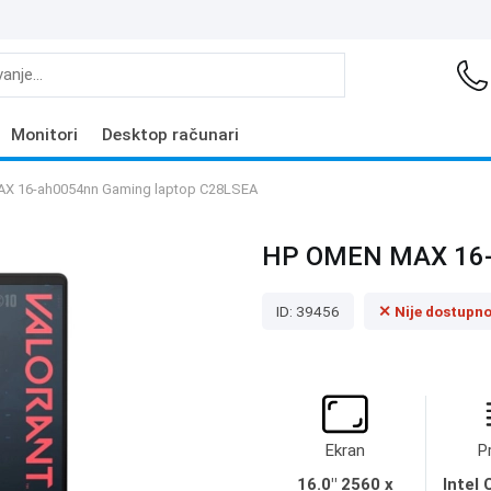
Monitori
Desktop računari
X 16-ah0054nn Gaming laptop C28LSEA
HP OMEN MAX 16-a
ID: 39456
✕ Nije dostupn
Ekran
P
16.0" 2560 x
Intel 