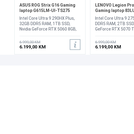
ASUS ROG Strix G16 Gaming
LENOVO Legion Pro
laptop G615LM-UI-TS275
Gaming laptop 83
Intel Core Ultra 9 290HX Plus,
Intel Core Ultra 9 2
32GB DDR5 RAM, 1TB SSD,
DDR5 RAM, 2TB SSD,
Nvidia GeForce RTX 5060 8GB,
GeForce RTX 5070 T
16" 2560 x 1600 2.5K WQXGA
GDDR7, 16" WQXGA
300Hz IPS, WebCam 1080P FHD
(2560x1600) OLED 
6.999,00 KM
6.999,00 KM
IR Camera for Windows Hello,
display, WebCam 5.0
6.199,00 KM
6.199,00 KM
Bluetooth 5.4, WiFi 7, 1x RJ45
shutter, LAN, Wi-Fi 7
LAN port, 1x USB 3.2 Gen 2
5.4, 2x USB-A (USB 
Type-C, 1x Thunderbolt 4, 3x
3.2 Gen 1), 1x USB-A
USB 3.2 Gen 2 Type-A, 1x HDMI
10Gbps / USB 3.2 Ge
UPOZNAJTE NAS
POSLOVANJE
2.1 FRL, Audio-microphone
Always On, 1x USB-
combo, Dolby Atmos, 2-
10Gbps / USB 3.2 Gen
O nama
Uslovi poslovanja
speaker system with Smart
USB PD 65-100W an
Prodajna mjesta
Načini plaćanja
Amplifier Technology, Battery:
DisplayPort 2.1, 1x 
Kontaktirajte nas
Sigurnost plaćanja
90wh LI-4 Cell, Backlit keyboard
(Thunderbolt 4 / US
4-zone RGB, AURA SYNC,
with DisplayPort 2.1
Zašto kupiti od nas?
Načini dostave
Težina: 2.65kg, Boja: Crna,
2.1, up to 8K/60Hz, 
FreeDos
Headphone / micro
combo jack (3.5mm)
Ethernet (RJ-45), 1x 
NAČINI PLAĆANJA
Power connector, 2
Backlit, Battery: 80