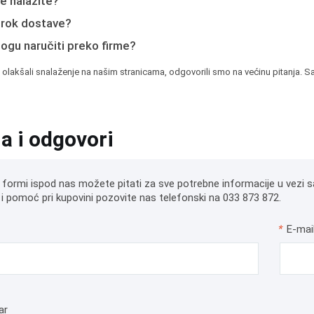
e nalazite?
e rok dostave?
mogu naručiti preko firme?
 olakšali snalaženje na našim stranicama, odgovorili smo na većinu pitanja. Sa
ja i odgovori
 formi ispod nas možete pitati za sve potrebne informacije u vezi s
i pomoć pri kupovini pozovite nas telefonski na 033 873 872.
*
E-mai
ar