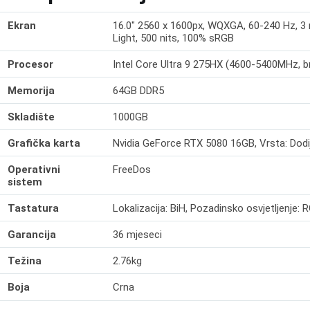
Ekran
16.0" 2560 x 1600px, WQXGA, 60-240 Hz, 3 
Light, 500 nits, 100% sRGB
Procesor
Intel Core Ultra 9 275HX (4600-5400MHz, bro
Memorija
64GB DDR5
Skladište
1000GB
Grafička karta
Nvidia GeForce RTX 5080 16GB, Vrsta: Dodi
Operativni
FreeDos
sistem
Tastatura
Lokalizacija: BiH, Pozadinsko osvjetljenje: 
Garancija
36 mjeseci
Težina
2.76kg
Boja
Crna