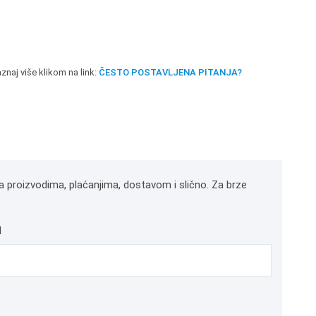
znaj više klikom na link:
ČESTO POSTAVLJENA PITANJA?
a proizvodima, plaćanjima, dostavom i slično. Za brze
l