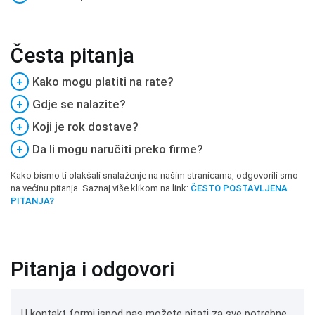
Česta pitanja
+
Kako mogu platiti na rate?
+
Gdje se nalazite?
+
Koji je rok dostave?
+
Da li mogu naručiti preko firme?
Kako bismo ti olakšali snalaženje na našim stranicama, odgovorili smo
na većinu pitanja. Saznaj više klikom na link:
ČESTO POSTAVLJENA
PITANJA?
Pitanja i odgovori
U kontakt formi ispod nas možete pitati za sve potrebne