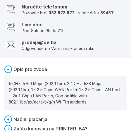
Naručite telefonom
Pozovite broj
033 873 872
i recite šifru
39437
Live chat
Pon-Sub od 9h do 21h
prodaja@ue.ba
Odgovorićemo Vam u najkraćem roku
−
Opis proizvoda
5 GHz: 5760 Mbps (802.11be), 2.4 GHz: 688 Mbps
(802.11be), 1× 2.5 Gbps WAN Port + 1× 2.5 Gbps LAN Port
+ 2× 1 Gbps LAN Ports, Compatible with
802.11be/ax/ac/a/b/g/n Wi-Fi standards.
+
Načini plaćanja
+
Zašto kupovina na PRINTERI.BA?