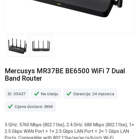
Mercusys MR37BE BE6500 WiFi 7 Dual
Band Router
ID: 39437
Na stanju
Garancija: 24 mjeseca
Cijena dostave: 8KM
5 GHz: 5760 Mbps (802.11be), 2.4 GHz: 688 Mbps (802.11be), 1×
2.5 Gbps WAN Port + 1× 2.5 Gbps LAN Port + 2× 1 Gbps LAN
Ports, Compatible with 802.11be/ax/ac/a/b/g/n Wi-Fi