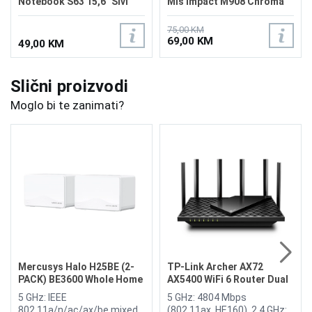
Notebook S63 15,6" Sivi
Miš Impact M908 Chroma
75,00 KM
69,00 KM
49,00 KM
Slični proizvodi
Moglo bi te zanimati?
Mercusys Halo H25BE (2-
TP-Link Archer AX72
PACK) BE3600 Whole Home
AX5400 WiFi 6 Router Dual
Mesh Wi-Fi 7 System
Band
5 GHz: IEEE
5 GHz: 4804 Mbps
802.11a/n/ac/ax/be mixed,
(802.11ax, HE160), 2.4 GHz: