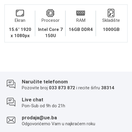
Ekran
Procesor
RAM
Skladište
15.6" 1920
Intel Core 7
16GB DDR4
1000GB
x 1080px
150U
Naručite telefonom
Pozovite broj
033 873 872
i recite šifru
38314
Live chat
Pon-Sub od 9h do 21h
prodaja@ue.ba
Odgovorićemo Vam u najkraćem roku