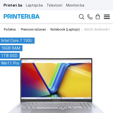
Printeri.ba
Laptopi.ba
Televizori
Monitori.ba
Početna
Prenosni računari
Notebook (Laptopi)
ASUS Vivobook la
Intel Core 7 150U
16GB RAM
1TB SSD
Win11 Pro