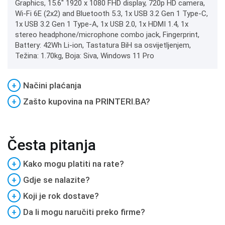
Graphics, 15.6" 1920 x 1080 FHD display, 720p HD camera,
Wi-Fi 6E (2x2) and Bluetooth 5.3, 1x USB 3.2 Gen 1 Type-C,
1x USB 3.2 Gen 1 Type-A, 1x USB 2.0, 1x HDMI 1.4, 1x
stereo headphone/microphone combo jack, Fingerprint,
Battery: 42Wh Li-ion, Tastatura BiH sa osvijetljenjem,
Težina: 1.70kg, Boja: Siva, Windows 11 Pro
+
Načini plaćanja
+
Zašto kupovina na PRINTERI.BA?
Česta pitanja
+
Kako mogu platiti na rate?
+
Gdje se nalazite?
+
Koji je rok dostave?
+
Da li mogu naručiti preko firme?