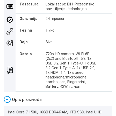
Tastatura
Lokalizacija: BiH, Pozadinsko
osvjetljenje: Jednobojno
Garancija
24 mjeseci
Težina
1.7kg
Boja
Siva
Ostalo
720p HD camera, Wi-Fi 6E
(2x2) and Bluetooth 5.3, 1x
USB 3.2 Gen 1 Type-C, 1x USB
3.2 Gen 1 Type-A, 1x USB 2.0,
1x HDMI 1.4, 1x stereo
headphone/microphone
combo jack, Fingerprint,
Battery: 42Wh Li-ion
−
Opis proizvoda
Intel Core 7 150U, 16GB DDR4 RAM, 1TB SSD, Intel UHD