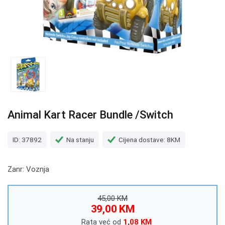
Animal Kart Racer Bundle /Switch
ID: 37892
Na stanju
Cijena dostave: 8KM
Zanr: Voznja
45,00 KM
39,00 KM
Rata već od
1,08 KM