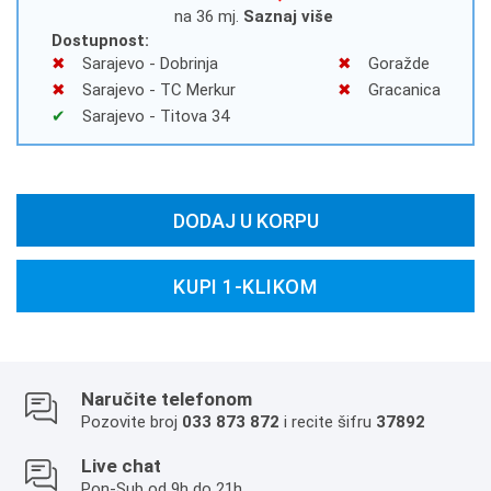
na 36 mj.
Saznaj više
Dostupnost:
Sarajevo - Dobrinja
Goražde
Sarajevo - TC Merkur
Gracanica
Sarajevo - Titova 34
DODAJ U KORPU
KUPI 1-KLIKOM
Naručite telefonom
Pozovite broj
033 873 872
i recite šifru
37892
Live chat
Pon-Sub od 9h do 21h