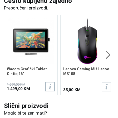
Često kupljeno zajedno
Preporučeni proizvodi.
Wacom Grafički Tablet
Lenovo Gaming Miš Lecoo
Cintiq 16"
MS108
1.699,00 KM
1.499,00 KM
35,00 KM
Slični proizvodi
Moglo bi te zanimati?