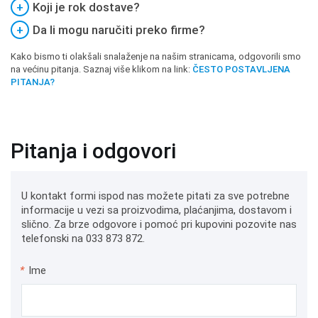
+
Koji je rok dostave?
+
Da li mogu naručiti preko firme?
Kako bismo ti olakšali snalaženje na našim stranicama, odgovorili smo
na većinu pitanja. Saznaj više klikom na link:
ČESTO POSTAVLJENA
PITANJA?
Pitanja i odgovori
U kontakt formi ispod nas možete pitati za sve potrebne
informacije u vezi sa proizvodima, plaćanjima, dostavom i
slično. Za brze odgovore i pomoć pri kupovini pozovite nas
telefonski na 033 873 872.
*
Ime