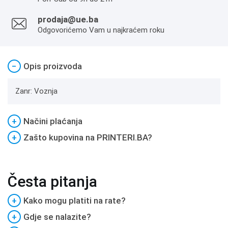
prodaja@ue.ba
Odgovorićemo Vam u najkraćem roku
−
Opis proizvoda
Zanr: Voznja
+
Načini plaćanja
+
Zašto kupovina na PRINTERI.BA?
Česta pitanja
+
Kako mogu platiti na rate?
+
Gdje se nalazite?