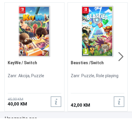
KeyWe / Switch
Beasties /Switch
Zanr: Akcija, Puzzle
Zanr: Puzzle, Role playing
45,00 KM
40,00 KM
42,00 KM
Upoznajte nas
Poslovanje