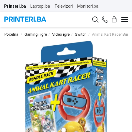
Printeri.ba
Laptopi.ba
Televizori
Monitori.ba
Početna
Gaming i igre
Video igre
Switch
Animal Kart Racer Bund