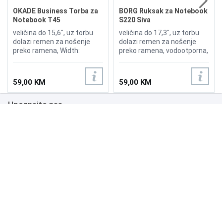
OKADE Business Torba za
BORG Ruksak za Notebook
Notebook T45
S220 Siva
veličina do 15,6", uz torbu
veličina do 17,3", uz torbu
dolazi remen za nošenje
dolazi remen za nošenje
preko ramena, Width:
preko ramena, vodootporna,
(440MM) Height:(300MM)
USB charging port, boja siva
Thickness:(70MM)
59,00 KM
59,00 KM
Upoznajte nas
Poslovanje
Podrška
NAČINI PLAĆANJA