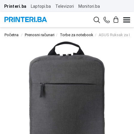
Printeri.ba
Laptopi.ba
Televizori
Monitori.ba
Početna
Prenosni računari
Torbe za notebook
ASUS Ruksak za No