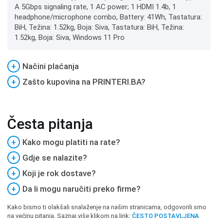
A 5Gbps signaling rate, 1 AC power; 1 HDMI 1.4b, 1
headphone/microphone combo, Battery: 41Wh, Tastatura:
BiH, Težina: 1.52kg, Boja: Siva, Tastatura: BiH, Težina:
1.52kg, Boja: Siva, Windows 11 Pro
+
Načini plaćanja
+
Zašto kupovina na PRINTERI.BA?
Česta pitanja
+
Kako mogu platiti na rate?
+
Gdje se nalazite?
+
Koji je rok dostave?
+
Da li mogu naručiti preko firme?
Kako bismo ti olakšali snalaženje na našim stranicama, odgovorili smo
na većinu pitanja. Saznaj više klikom na link:
ČESTO POSTAVLJENA