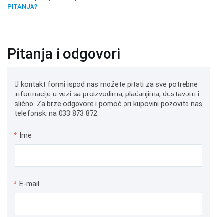
PITANJA?
Pitanja i odgovori
U kontakt formi ispod nas možete pitati za sve potrebne
informacije u vezi sa proizvodima, plaćanjima, dostavom i
slično. Za brze odgovore i pomoć pri kupovini pozovite nas
telefonski na 033 873 872.
*
Ime
*
E-mail