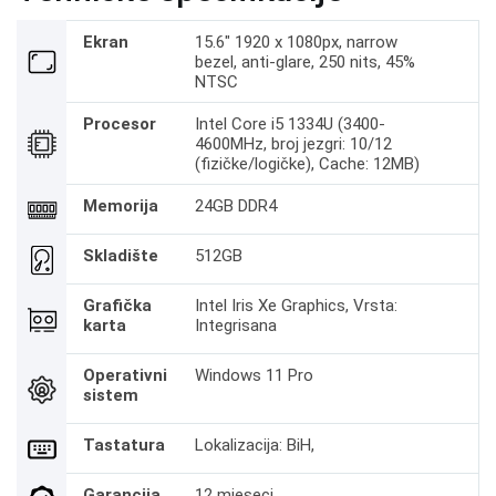
Ekran
15.6" 1920 x 1080px, narrow
bezel, anti-glare, 250 nits, 45%
NTSC
Procesor
Intel Core i5 1334U (3400-
4600MHz, broj jezgri: 10/12
(fizičke/logičke), Cache: 12MB)
Memorija
24GB DDR4
Skladište
512GB
Grafička
Intel Iris Xe Graphics, Vrsta:
karta
Integrisana
Operativni
Windows 11 Pro
sistem
Tastatura
Lokalizacija: BiH,
Garancija
12 mjeseci