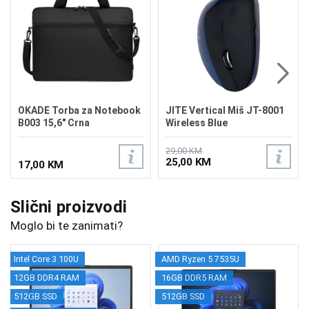
OKADE Torba za Notebook
JITE Vertical Miš JT-8001
B003 15,6" Crna
Wireless Blue
29,00 KM
25,00 KM
17,00 KM
Slični proizvodi
Moglo bi te zanimati?
Intel Core 3 100U
AMD Ryzen 5 7535U
12GB DDR4 RAM
16GB DDR5 RAM
512GB SSD
512GB SSD