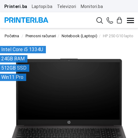
Printeri.ba
Laptopi.ba
Televizori
Monitori.ba
Početna
Prenosni računari
Notebook (Laptopi)
HP 250 G10 lapto
Intel Core i5 1334U
24GB RAM
512GB SSD
Win11 Pro