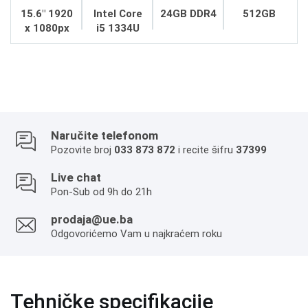
15.6" 1920
Intel Core
24GB DDR4
512GB
x 1080px
i5 1334U
Naručite telefonom
Pozovite broj
033 873 872
i recite šifru
37399
Live chat
Pon-Sub od 9h do 21h
prodaja@ue.ba
Odgovorićemo Vam u najkraćem roku
Tehničke specifikacije