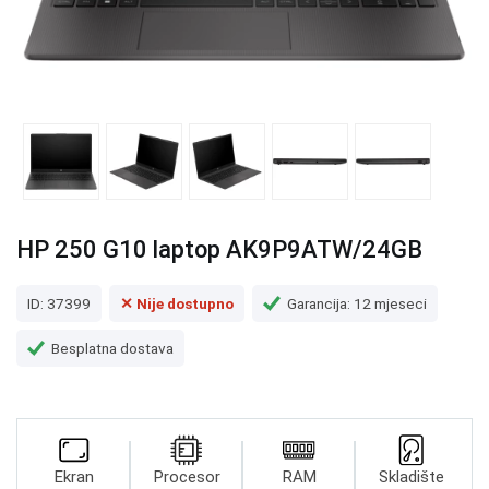
HP 250 G10 laptop AK9P9ATW/24GB
ID: 37399
✕ Nije dostupno
Garancija: 12 mjeseci
Besplatna dostava
Ekran
Procesor
RAM
Skladište