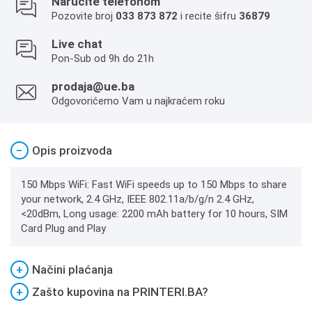
Naručite telefonom
Pozovite broj
033 873 872
i recite šifru
36879
Live chat
Pon-Sub od 9h do 21h
prodaja@ue.ba
Odgovorićemo Vam u najkraćem roku
−
Opis proizvoda
150 Mbps WiFi: Fast WiFi speeds up to 150 Mbps to share
your network, 2.4 GHz, IEEE 802.11a/b/g/n 2.4 GHz,
<20dBm, Long usage: 2200 mAh battery for 10 hours, SIM
Card Plug and Play
+
Načini plaćanja
+
Zašto kupovina na PRINTERI.BA?