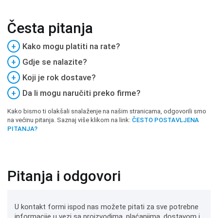
Česta pitanja
+
Kako mogu platiti na rate?
+
Gdje se nalazite?
+
Koji je rok dostave?
+
Da li mogu naručiti preko firme?
Kako bismo ti olakšali snalaženje na našim stranicama, odgovorili smo
na većinu pitanja. Saznaj više klikom na link:
ČESTO POSTAVLJENA
PITANJA?
Pitanja i odgovori
U kontakt formi ispod nas možete pitati za sve potrebne
informacije u vezi sa proizvodima, plaćanjima, dostavom i