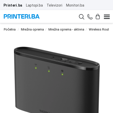
Printeri.ba
Laptopi.ba
Televizori
Monitori.ba
Početna
Mrežna oprema
Mrežna oprema - aktivna
Wireless Router