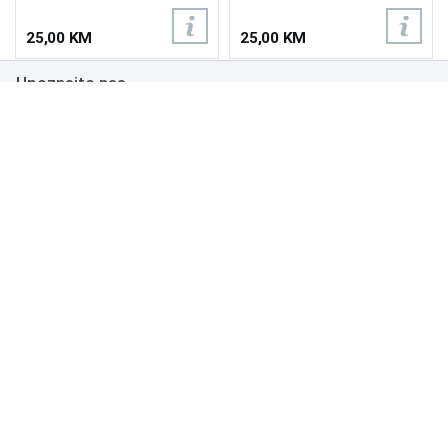
25,00 KM
25,00 KM
Upoznajte nas
Poslovanje
Podrška
NAČINI PLAĆANJA