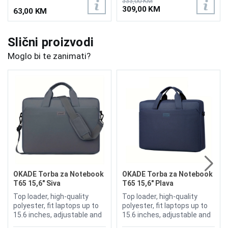
333,00 KM
309,00 KM
63,00 KM
Slični proizvodi
Moglo bi te zanimati?
OKADE Torba za Notebook
OKADE Torba za Notebook
T65 15,6" Siva
T65 15,6" Plava
Top loader, high-quality
Top loader, high-quality
polyester, fit laptops up to
polyester, fit laptops up to
15.6 inches, adjustable and
15.6 inches, adjustable and
padded shoulder straps
padded shoulder straps