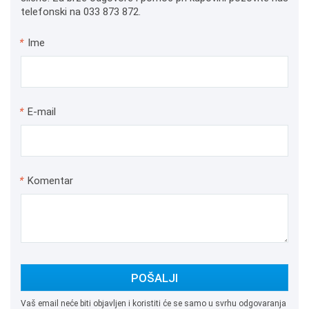
telefonski na 033 873 872.
*
Ime
*
E-mail
*
Komentar
POŠALJI
Vaš email neće biti objavljen i koristiti će se samo u svrhu odgovaranja