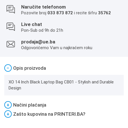
Naručite telefonom
Pozovite broj
033 873 872
i recite šifru
35762
Live chat
Pon-Sub od 9h do 21h
prodaja@ue.ba
Odgovorićemo Vam u najkraćem roku
−
Opis proizvoda
XO 14 Inch Black Laptop Bag CB01 - Stylish and Durable
Design
+
Načini plaćanja
+
Zašto kupovina na PRINTERI.BA?