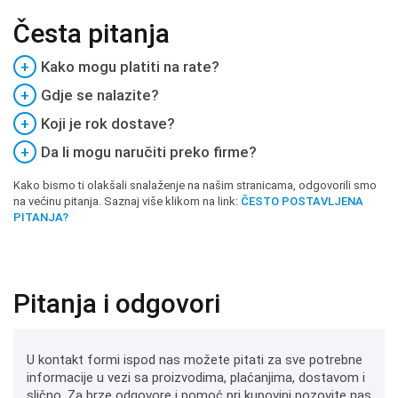
Česta pitanja
+
Kako mogu platiti na rate?
+
Gdje se nalazite?
+
Koji je rok dostave?
+
Da li mogu naručiti preko firme?
Kako bismo ti olakšali snalaženje na našim stranicama, odgovorili smo
na većinu pitanja. Saznaj više klikom na link:
ČESTO POSTAVLJENA
PITANJA?
Pitanja i odgovori
U kontakt formi ispod nas možete pitati za sve potrebne
informacije u vezi sa proizvodima, plaćanjima, dostavom i
slično. Za brze odgovore i pomoć pri kupovini pozovite nas