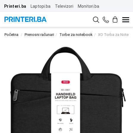
Printeri.ba
Laptopi.ba
Televizori
Monitori.ba
Početna
Prenosni računari
Torbe za notebook
XO Torba za Notebo