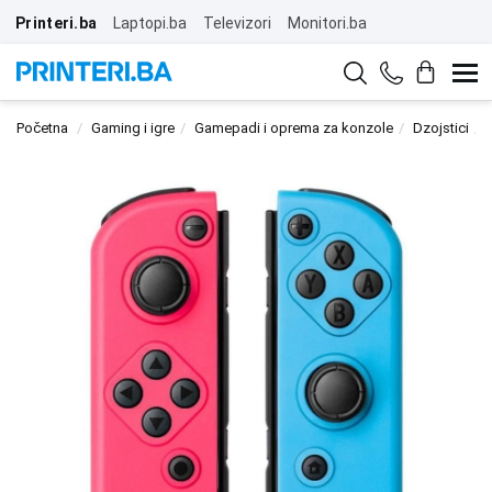
Printeri.ba
Laptopi.ba
Televizori
Monitori.ba
Početna
Gaming i igre
Gamepadi i oprema za konzole
Dzojstici