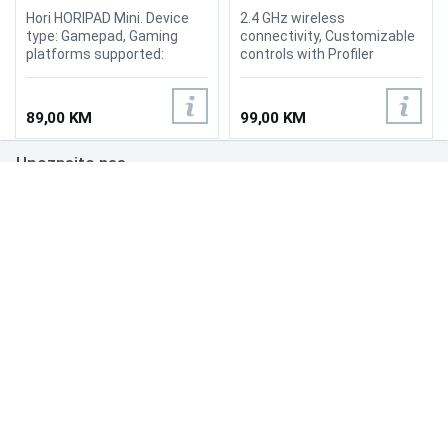
Pikachu Black Gold Edition
Hori HORIPAD Mini. Device
2.4 GHz wireless
type: Gamepad, Gaming
connectivity, Customizable
platforms supported:
controls with Profiler
Nintendo Switch, Gaming
software (requires
control function buttons: D-
software installation), Dual
pad, Home button, Turbo
vibration motors support
89,00 KM
99,00 KM
button. Connectivity
vibration feedback games
technology: Wired. Product
Upoznajte nas
colour: Black, Gold, Cable
length: 3 m
Poslovanje
Podrška
NAČINI PLAĆANJA