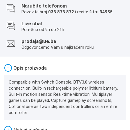
Naručite telefonom
Pozovite broj
033 873 872
i recite šifru
34955
Live chat
Pon-Sub od 9h do 21h
prodaja@ue.ba
Odgovorićemo Vam u najkraćem roku
−
Opis proizvoda
Compatible with Switch Console, BTV3.0 wireless
connection, Built-in rechargeable polymer lithium battery,
Built-in motion sensor, Real-time vibration, Multiplayer
games can be played, Capture gameplay screenshots,
Optional use as two independent controllers or an entire
controller
+
Načini plaćanja