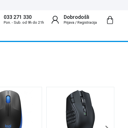
033 271 330
Dobrodošli
Pon. - Sub. od 9h do 21h
Prijava
/
Registracija
Lo
Su
37
3