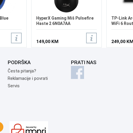
Blue
HyperX Gaming Miš Pulsefire
TP-Link A
Haste 2 6N0A7AA
WiFi 6 Rou
149,00 KM
249,00 K
PODRŠKA
PRATI NAS
Česta pitanja?
Reklamacije i povrati
Servis