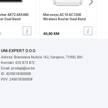
rcher AX72 AX5400
Mercusys AC10 AC1200
ter Dual Band
Wireless Router Dual Band
M
40,00 KM
UNI-EXPERT D.O.O.
Adresa: Branislava Nušića 162, Sarajevo, 71000, BiH
Kontakt: 033 873 872
Email: prodaja@ue.ba
ID: 4245018500008
PDV: 245018500008