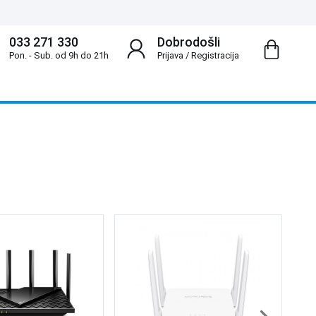
033 271 330
Dobrodošli
Pon. - Sub. od 9h do 21h
Prijava
/
Registracija
Lo
Wh
16
1