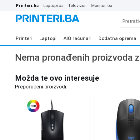
Printeri.ba
Laptopi.ba
Televizori
Monitori.ba
Printeri
Laptopi
AIO računari
Dodatna oprema
Nema pronađenih proizvoda z
Možda te ovo interesuje
Preporučeni proizvodi.