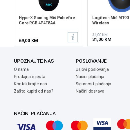
HyperX Gaming Miš Pulsefire
Logitech Miš M190 
Core RGB 4P4F8AA
Wireless
34,00 KM
31,00 KM
69,00 KM
UPOZNAJTE NAS
POSLOVANJE
O nama
Uslovi poslovanja
Prodajna mjesta
Načini plaćanja
Kontaktirajte nas
Sigurnost plaćanja
Zašto kupiti od nas?
Načini dostave
NAČINI PLAĆANJA