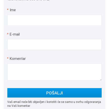
*
Ime
*
E-mail
*
Komentar
POŠALJI
Vaš email neće biti objavljen i koristiti će se samo u svrhu odgovaranja
na Vaš komentar