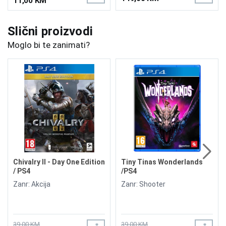
11,00 KM
Slični proizvodi
Moglo bi te zanimati?
Chivalry II - Day One Edition
Tiny Tinas Wonderlands
/ PS4
/PS4
Zanr: Akcija
Zanr: Shooter
39,00 KM
39,00 KM