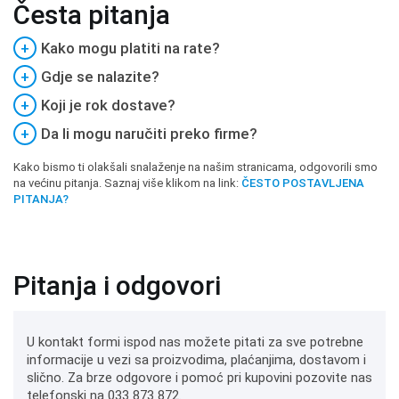
Česta pitanja
+
Kako mogu platiti na rate?
+
Gdje se nalazite?
+
Koji je rok dostave?
+
Da li mogu naručiti preko firme?
Kako bismo ti olakšali snalaženje na našim stranicama, odgovorili smo
na većinu pitanja. Saznaj više klikom na link:
ČESTO POSTAVLJENA
PITANJA?
Pitanja i odgovori
U kontakt formi ispod nas možete pitati za sve potrebne
informacije u vezi sa proizvodima, plaćanjima, dostavom i
slično. Za brze odgovore i pomoć pri kupovini pozovite nas
telefonski na 033 873 872.