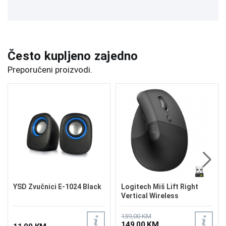
Često kupljeno zajedno
Preporučeni proizvodi.
YSD Zvučnici E-1024 Black
Logitech Miš Lift Right
Vertical Wireless
159,00 KM
149,00 KM