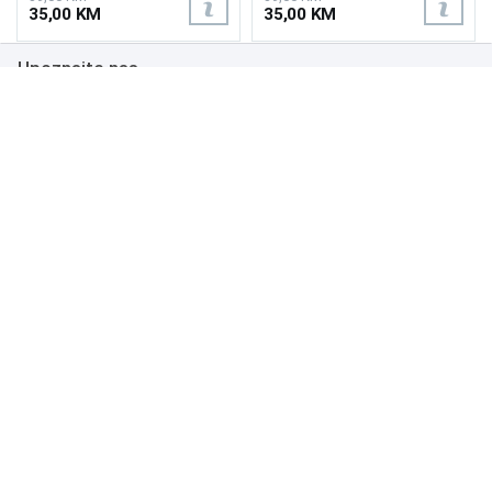
35,00 KM
35,00 KM
Upoznajte nas
Poslovanje
Podrška
NAČINI PLAĆANJA
Copyright 1999.-2026. UNI-EXPERT d.o.o. Sva prava zadržana