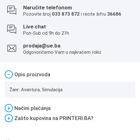
Naručite telefonom
Pozovite broj
033 873 872
i recite šifru
36686
Live chat
Pon-Sub od 9h do 21h
prodaja@ue.ba
Odgovorićemo Vam u najkraćem roku
−
Opis proizvoda
Žanr: Avantura, Simulacija
+
Načini plaćanja
+
Zašto kupovina na PRINTERI.BA?