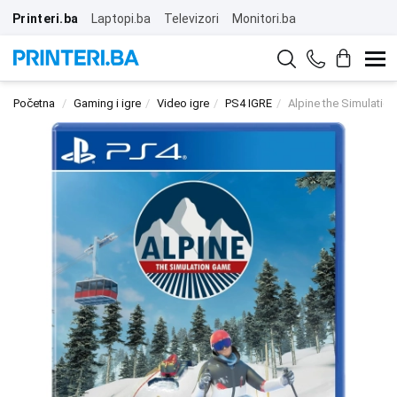
Printeri.ba
Laptopi.ba
Televizori
Monitori.ba
Početna
Gaming i igre
Video igre
PS4 IGRE
Alpine the Simulatio