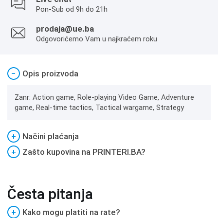
Pon-Sub od 9h do 21h
prodaja@ue.ba
Odgovorićemo Vam u najkraćem roku
−
Opis proizvoda
Zanr: Action game, Role-playing Video Game, Adventure
game, Real-time tactics, Tactical wargame, Strategy
+
Načini plaćanja
+
Zašto kupovina na PRINTERI.BA?
Česta pitanja
+
Kako mogu platiti na rate?